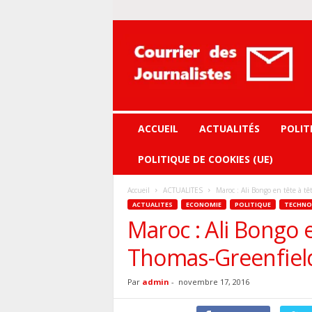
Courrier
des
journalistes
ACCUEIL
ACTUALITÉS
POLIT
POLITIQUE DE COOKIES (UE)
Accueil
ACTUALITES
Maroc : Ali Bongo en tête à t
ACTUALITES
ECONOMIE
POLITIQUE
TECHNO
Maroc : Ali Bongo e
Thomas-Greenfiel
Par
admin
-
novembre 17, 2016