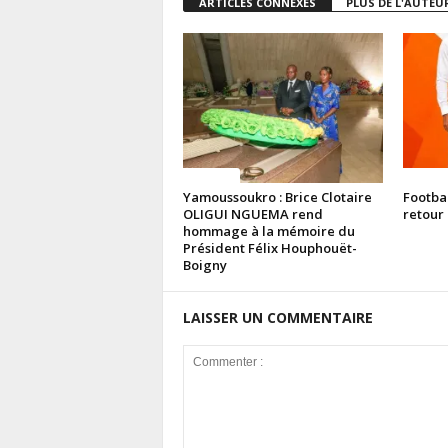
ARTICLES CONNEXES
PLUS DE L'AUTEU
Politique
Politiq
Yamoussoukro : Brice Clotaire
Footba
OLIGUI NGUEMA rend
retour 
hommage à la mémoire du
Président Félix Houphouët-
Boigny
LAISSER UN COMMENTAIRE