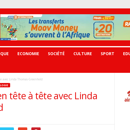
IQUE
ECONOMIE
SOCIÉTÉ
CULTURE
SPORT
ED
ête avec Linda Thomas-Greenfield
LOGIE
n tête à tête avec Linda
d