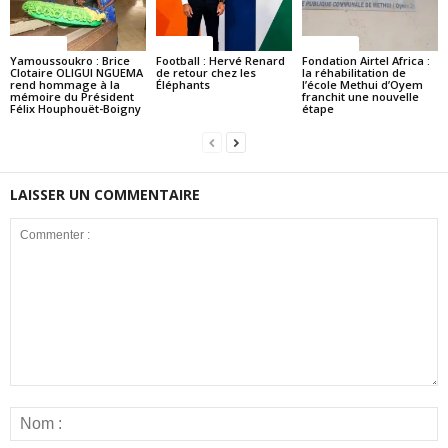
Politique
Politique
Politique
Yamoussoukro : Brice
Football : Hervé Renard
Fondation Airtel Africa :
Clotaire OLIGUI NGUEMA
de retour chez les
la réhabilitation de
rend hommage à la
Éléphants
l’école Methui d’Oyem
mémoire du Président
franchit une nouvelle
Félix Houphouët-Boigny
étape
LAISSER UN COMMENTAIRE