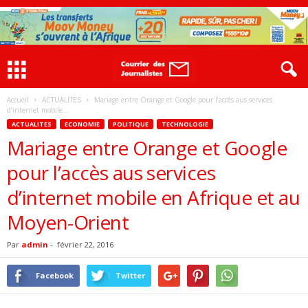
Accueil
ACTUALITES
Mariage entre Orange et Google pour l’accès aus services
d’internet mobile...
ACTUALITES
ECONOMIE
POLITIQUE
TECHNOLOGIE
Mariage entre Orange et Google
pour l’accès aus services
d’internet mobile en Afrique et au
Moyen-Orient
Par
admin
-
février 22, 2016
Facebook
Twitter