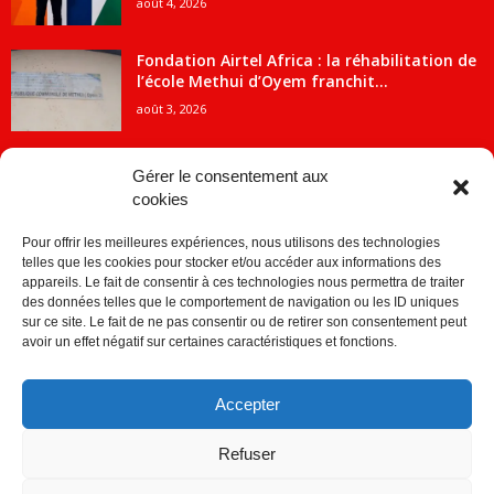
août 4, 2026
Fondation Airtel Africa : la réhabilitation de
l’école Methui d’Oyem franchit...
août 3, 2026
Gérer le consentement aux
cookies
CATÉGORIE POPULAIRE
Pour offrir les meilleures expériences, nous utilisons des technologies
5707
ACTUALITES
telles que les cookies pour stocker et/ou accéder aux informations des
2091
Economie
appareils. Le fait de consentir à ces technologies nous permettra de traiter
des données telles que le comportement de navigation ou les ID uniques
1840
Politique
sur ce site. Le fait de ne pas consentir ou de retirer son consentement peut
avoir un effet négatif sur certaines caractéristiques et fonctions.
882
Société
859
Sport
Accepter
280
Education
256
Environnement
Refuser