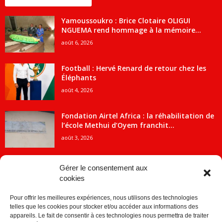
ENCORE PLUS D'ARTICLES
Yamoussoukro : Brice Clotaire OLIGUI
NGUEMA rend hommage à la mémoire...
août 6, 2026
Football : Hervé Renard de retour chez les
Éléphants
août 4, 2026
Fondation Airtel Africa : la réhabilitation de
l’école Methui d’Oyem franchit...
août 3, 2026
Gérer le consentement aux
cookies
CATÉGORIE POPULAIRE
Pour offrir les meilleures expériences, nous utilisons des technologies
5707
ACTUALITES
telles que les cookies pour stocker et/ou accéder aux informations des
2091
Economie
appareils. Le fait de consentir à ces technologies nous permettra de traiter