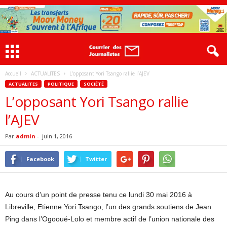
Accueil
ACTUALITES
L’opposant Yori Tsango rallie l’AJEV
ACTUALITES
POLITIQUE
SOCIÉTÉ
L’opposant Yori Tsango rallie
l’AJEV
Par
admin
-
juin 1, 2016
Facebook
Twitter
Au cours d’un point de presse tenu ce lundi 30 mai 2016 à
Libreville, Etienne Yori Tsango, l’un des grands soutiens de Jean
Ping dans l’Ogooué-Lolo et membre actif de l’union nationale des