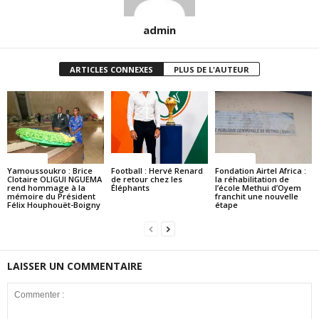
admin
ARTICLES CONNEXES
PLUS DE L'AUTEUR
Politique
Politique
Politique
Yamoussoukro : Brice
Football : Hervé Renard
Fondation Airtel Africa :
Clotaire OLIGUI NGUEMA
de retour chez les
la réhabilitation de
rend hommage à la
Éléphants
l’école Methui d’Oyem
mémoire du Président
franchit une nouvelle
Félix Houphouët-Boigny
étape
LAISSER UN COMMENTAIRE