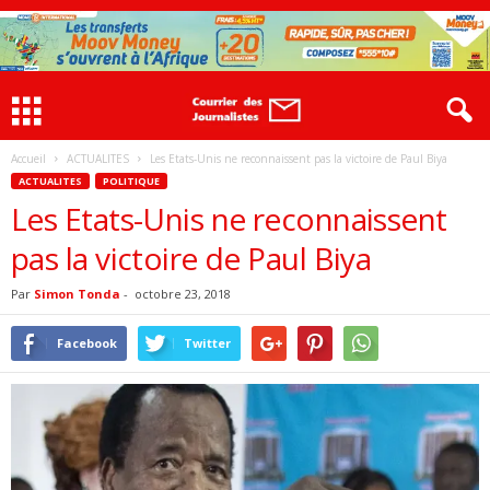
Accueil
ACTUALITES
Les Etats-Unis ne reconnaissent pas la victoire de Paul Biya
ACTUALITES
POLITIQUE
Les Etats-Unis ne reconnaissent
pas la victoire de Paul Biya
Par
Simon Tonda
-
octobre 23, 2018
Facebook
Twitter