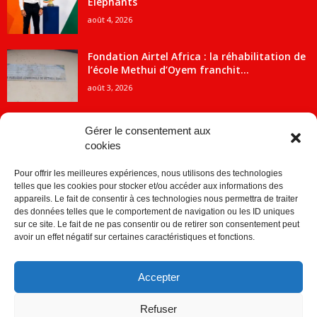
Éléphants
août 4, 2026
Fondation Airtel Africa : la réhabilitation de
l’école Methui d’Oyem franchit...
août 3, 2026
Gérer le consentement aux
cookies
CATÉGORIE POPULAIRE
Pour offrir les meilleures expériences, nous utilisons des technologies
5707
ACTUALITES
telles que les cookies pour stocker et/ou accéder aux informations des
2091
Economie
appareils. Le fait de consentir à ces technologies nous permettra de traiter
des données telles que le comportement de navigation ou les ID uniques
1840
Politique
sur ce site. Le fait de ne pas consentir ou de retirer son consentement peut
avoir un effet négatif sur certaines caractéristiques et fonctions.
882
Société
859
Sport
Accepter
280
Education
256
Environnement
Refuser