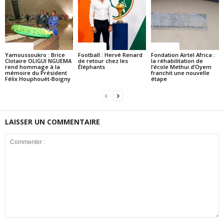
Politique
Politique
Politique
Yamoussoukro : Brice
Football : Hervé Renard
Fondation Airtel Africa :
Clotaire OLIGUI NGUEMA
de retour chez les
la réhabilitation de
rend hommage à la
Éléphants
l’école Methui d’Oyem
mémoire du Président
franchit une nouvelle
Félix Houphouët-Boigny
étape
LAISSER UN COMMENTAIRE