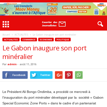
Accueil
ACTUALITES
Le Gabon inaugure son port minéralier
ACTUALITES
COMMERCE
ECONOMIE
POLITIQUE
Le Gabon inaugure son port
minéralier
Par
admin
-
août 11, 2016
Facebook
Twitter
Le Président Ali Bongo Ondimba, a procédé ce mercredi à
l’inauguration du port minéralier développé par la société « Gabon
Special Economic Zone Ports » dans le cadre d’un partenariat