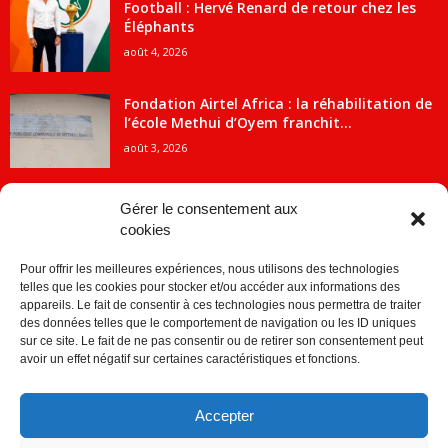
Football : Hervé Renard de retour chez les
Éléphants
août 4, 2026
Fondation Airtel Africa : la réhabilitation de
l’école Methui d’Oyem franchit...
août 3, 2026
Gérer le consentement aux
cookies
CATÉGORIE POPULAIRE
Pour offrir les meilleures expériences, nous utilisons des technologies
5707
ACTUALITES
telles que les cookies pour stocker et/ou accéder aux informations des
2091
Economie
appareils. Le fait de consentir à ces technologies nous permettra de traiter
des données telles que le comportement de navigation ou les ID uniques
1840
Politique
sur ce site. Le fait de ne pas consentir ou de retirer son consentement peut
avoir un effet négatif sur certaines caractéristiques et fonctions.
882
Société
859
Sport
Accepter
280
Education