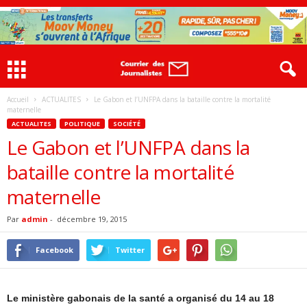
Accueil
ACTUALITES
Le Gabon et l’UNFPA dans la bataille contre la mortalité
maternelle
ACTUALITES
POLITIQUE
SOCIÉTÉ
Le Gabon et l’UNFPA dans la
bataille contre la mortalité
maternelle
Par
admin
-
décembre 19, 2015
Facebook
Twitter
Le ministère gabonais de la santé a organisé du 14 au 18