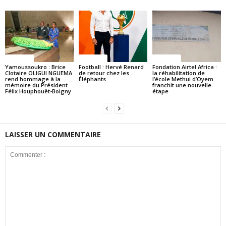
Politique
Politique
Politique
Yamoussoukro : Brice
Football : Hervé Renard
Fondation Airtel Africa :
Clotaire OLIGUI NGUEMA
de retour chez les
la réhabilitation de
rend hommage à la
Éléphants
l’école Methui d’Oyem
mémoire du Président
franchit une nouvelle
Félix Houphouët-Boigny
étape
LAISSER UN COMMENTAIRE