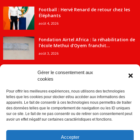
Football : Hervé Renard de retour chez les
Éléphants
août 4, 2026
Fondation Airtel Africa : la réhabilitation de
l’école Methui d’Oyem franchit...
août 3, 2026
Gérer le consentement aux
cookies
CATÉGORIE POPULAIRE
Pour offrir les meilleures expériences, nous utilisons des technologies
5707
ACTUALITES
telles que les cookies pour stocker et/ou accéder aux informations des
2091
Economie
appareils. Le fait de consentir à ces technologies nous permettra de traiter
des données telles que le comportement de navigation ou les ID uniques
1840
Politique
sur ce site. Le fait de ne pas consentir ou de retirer son consentement peut
avoir un effet négatif sur certaines caractéristiques et fonctions.
882
Société
859
Sport
Accepter
280
Education