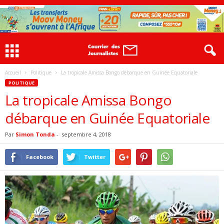
Accueil
Politique
La tropicale Amissa Bongo débarque en Guinée Equatoriale
POLITIQUE
La tropicale Amissa Bongo
débarque en Guinée Equatoriale
Par
Simon Tonda
-
septembre 4, 2018
Facebook
Twitter