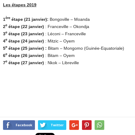
Les étapes 2019
ère
1
étape (21 janvier):
Bongoville – Moanda
e
2
étape (22 janvier)
: Franceville – Okondja
e
3
étape (23 janvier)
: Léconi – Franceville
e
4
étape (24 janvier)
: Mitzic – Oyem
e
5
étape (25 janvier)
:
Bitam – Mongomo (Guinée-Equatoriale)
e
6
étape (26 janvier)
: Bitam – Oyem
e
7
étape (27 janvier)
:
Nkok – Libreville
Facebook
Twitter