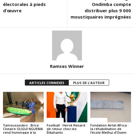
électorales à pieds
Ondimba compte
d’œuvre
distribuer plus 9 000
moustiquaires imprégnées
Ramses Winner
ARTICLES CONNEXES
PLUS DE L'AUTEUR
Politique
Politique
Politique
Yamoussoukro : Brice
Football : Hervé Renard
Fondation Airtel Africa :
Clotaire OLIGUI NGUEMA
de retour chez les
la réhabilitation de
rend hommage à la
Éléphants
l’école Methui d’Oyem