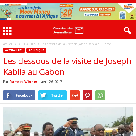
Accueil
ACTUALITES
Les dessous de la visite de Joseph Kabila au Gabon
ACTUALITES
POLITIQUE
Les dessous de la visite de Joseph
Kabila au Gabon
Par
Ramses Winner
-
avril 26, 2017
Facebook
Twitter