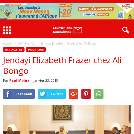
Accueil
ACTUALITES
Jendayi Elizabeth Frazer chez Ali Bongo
ACTUALITES
POLITIQUE
Jendayi Elizabeth Frazer chez Ali
Bongo
Par
Paul Mbina
-
janvier 23, 2018
Facebook
Twitter