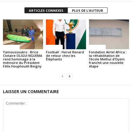
ARTICLES CONNEXES
PLUS DE L'AUTEUR
Politique
Politique
Politique
Yamoussoukro : Brice
Football : Hervé Renard
Fondation Airtel Africa :
Clotaire OLIGUI NGUEMA
de retour chez les
la réhabilitation de
rend hommage à la
Éléphants
l’école Methui d’Oyem
mémoire du Président
franchit une nouvelle
Félix Houphouët-Boigny
étape
LAISSER UN COMMENTAIRE