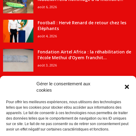
août 6, 2026
Football : Hervé Renard de retour chez les
Éléphants
août 4, 2026
Fondation Airtel Africa : la réhabilitation de
l’école Methui d’Oyem franchit...
août 3, 2026
Gérer le consentement aux
cookies
CATÉGORIE POPULAIRE
Pour offrir les meilleures expériences, nous utilisons des technologies
5707
ACTUALITES
telles que les cookies pour stocker et/ou accéder aux informations des
2091
Economie
appareils. Le fait de consentir à ces technologies nous permettra de traiter
des données telles que le comportement de navigation ou les ID uniques
1840
Politique
sur ce site. Le fait de ne pas consentir ou de retirer son consentement peut
avoir un effet négatif sur certaines caractéristiques et fonctions.
882
Société