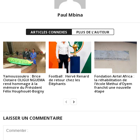
Paul Mbina
ARTICLES CONNEXES
PLUS DE L'AUTEUR
Politique
Politique
Politique
Yamoussoukro : Brice
Football : Hervé Renard
Fondation Airtel Africa :
Clotaire OLIGUI NGUEMA
de retour chez les
la réhabilitation de
rend hommage à la
Éléphants
l’école Methui d’Oyem
mémoire du Président
franchit une nouvelle
Félix Houphouët-Boigny
étape
LAISSER UN COMMENTAIRE