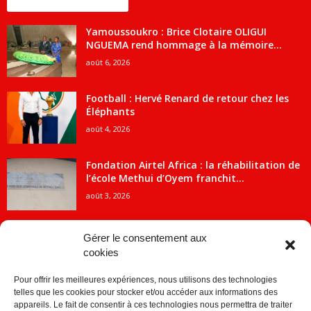
ENCORE PLUS D'ARTICLES
Yamoussoukro : Brice Clotaire OLIGUI
NGUEMA rend hommage à la mémoire...
août 6, 2026
Football : Hervé Renard de retour chez les
Éléphants
août 4, 2026
Fondation Airtel Africa : la réhabilitation de
l’école Methui d’Oyem franchit...
août 3, 2026
Gérer le consentement aux
cookies
CATÉGORIE POPULAIRE
Pour offrir les meilleures expériences, nous utilisons des technologies
5707
ACTUALITES
telles que les cookies pour stocker et/ou accéder aux informations des
2091
Economie
appareils. Le fait de consentir à ces technologies nous permettra de traiter