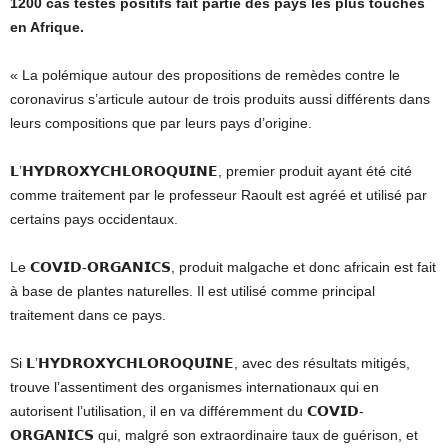
1200 cas testés positifs fait partie des pays les plus touchés
en Afrique.
« La polémique autour des propositions de remèdes contre le
coronavirus s’articule autour de trois produits aussi différents dans
leurs compositions que par leurs pays d’origine.
𝗟’𝗛𝗬𝗗𝗥𝗢𝗫𝗬𝗖𝗛𝗟𝗢𝗥𝗢𝗤𝗨𝗜𝗡𝗘, premier produit ayant été cité
comme traitement par le professeur Raoult est agréé et utilisé par
certains pays occidentaux.
Le 𝗖𝗢𝗩𝗜𝗗-𝗢𝗥𝗚𝗔𝗡𝗜𝗖𝗦, produit malgache et donc africain est fait
à base de plantes naturelles. Il est utilisé comme principal
traitement dans ce pays.
Si 𝗟’𝗛𝗬𝗗𝗥𝗢𝗫𝗬𝗖𝗛𝗟𝗢𝗥𝗢𝗤𝗨𝗜𝗡𝗘, avec des résultats mitigés,
trouve l’assentiment des organismes internationaux qui en
autorisent l’utilisation, il en va différemment du 𝗖𝗢𝗩𝗜𝗗-
𝗢𝗥𝗚𝗔𝗡𝗜𝗖𝗦 qui, malgré son extraordinaire taux de guérison, et