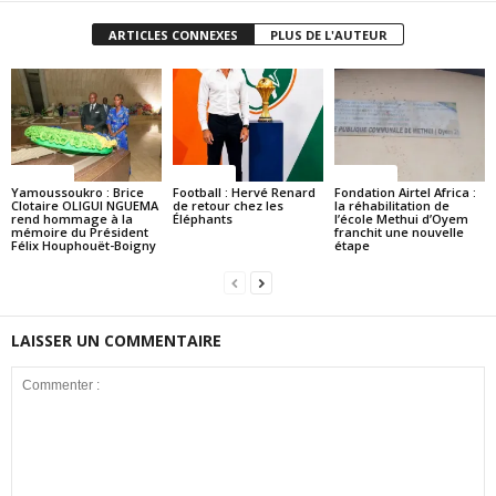
ARTICLES CONNEXES
PLUS DE L'AUTEUR
Politique
Politique
Politique
Yamoussoukro : Brice
Football : Hervé Renard
Fondation Airtel Africa :
Clotaire OLIGUI NGUEMA
de retour chez les
la réhabilitation de
rend hommage à la
Éléphants
l’école Methui d’Oyem
mémoire du Président
franchit une nouvelle
Félix Houphouët-Boigny
étape
LAISSER UN COMMENTAIRE