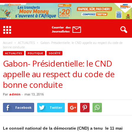
Accueil
ACTUALITES
Gabon- Présidentielle: le CND appelle au respect du code de
bonne conduite
ACTUALITES
POLITIQUE
SOCIÉTÉ
Gabon- Présidentielle: le CND
appelle au respect du code de
bonne conduite
Par
admin
-
mai 13, 2016
Facebook
Twitter
Le conseil national de la démocratie (CND) a tenu le 11 mai