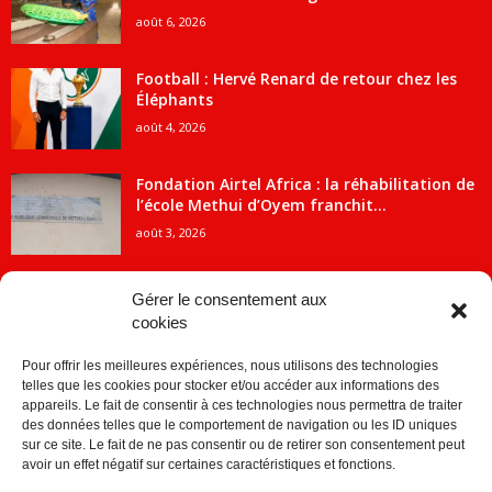
août 6, 2026
Football : Hervé Renard de retour chez les
Éléphants
août 4, 2026
Fondation Airtel Africa : la réhabilitation de
l’école Methui d’Oyem franchit...
août 3, 2026
Gérer le consentement aux
cookies
CATÉGORIE POPULAIRE
Pour offrir les meilleures expériences, nous utilisons des technologies
5707
ACTUALITES
telles que les cookies pour stocker et/ou accéder aux informations des
2091
Economie
appareils. Le fait de consentir à ces technologies nous permettra de traiter
des données telles que le comportement de navigation ou les ID uniques
1840
Politique
sur ce site. Le fait de ne pas consentir ou de retirer son consentement peut
avoir un effet négatif sur certaines caractéristiques et fonctions.
882
Société