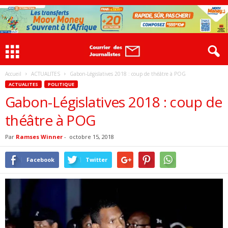
Accueil
ACTUALITES
Gabon-Législatives 2018 : coup de théâtre à POG
ACTUALITES
POLITIQUE
Gabon-Législatives 2018 : coup de
théâtre à POG
Par
Ramses Winner
-
octobre 15, 2018
Facebook
Twitter