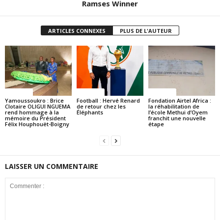
Ramses Winner
ARTICLES CONNEXES
PLUS DE L'AUTEUR
Politique
Politique
Politique
Yamoussoukro : Brice
Football : Hervé Renard
Fondation Airtel Africa :
Clotaire OLIGUI NGUEMA
de retour chez les
la réhabilitation de
rend hommage à la
Éléphants
l’école Methui d’Oyem
mémoire du Président
franchit une nouvelle
Félix Houphouët-Boigny
étape
LAISSER UN COMMENTAIRE