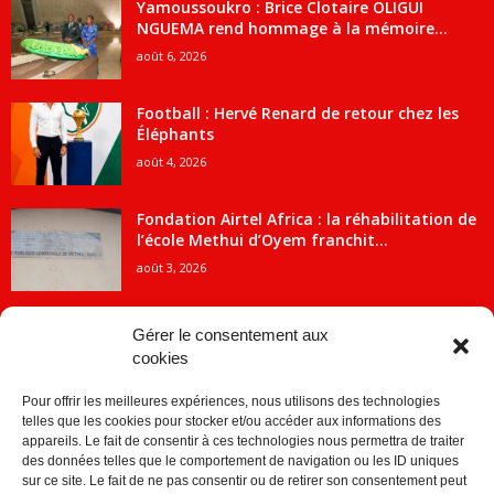
Yamoussoukro : Brice Clotaire OLIGUI
NGUEMA rend hommage à la mémoire...
août 6, 2026
Football : Hervé Renard de retour chez les
Éléphants
août 4, 2026
Fondation Airtel Africa : la réhabilitation de
l’école Methui d’Oyem franchit...
août 3, 2026
Gérer le consentement aux
cookies
CATÉGORIE POPULAIRE
Pour offrir les meilleures expériences, nous utilisons des technologies
5707
ACTUALITES
telles que les cookies pour stocker et/ou accéder aux informations des
2091
Economie
appareils. Le fait de consentir à ces technologies nous permettra de traiter
des données telles que le comportement de navigation ou les ID uniques
1840
Politique
sur ce site. Le fait de ne pas consentir ou de retirer son consentement peut