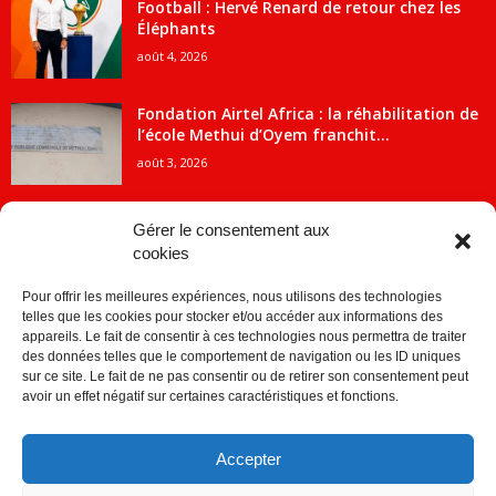
Football : Hervé Renard de retour chez les
Éléphants
août 4, 2026
Fondation Airtel Africa : la réhabilitation de
l’école Methui d’Oyem franchit...
août 3, 2026
Gérer le consentement aux
cookies
CATÉGORIE POPULAIRE
Pour offrir les meilleures expériences, nous utilisons des technologies
5707
ACTUALITES
telles que les cookies pour stocker et/ou accéder aux informations des
2091
Economie
appareils. Le fait de consentir à ces technologies nous permettra de traiter
des données telles que le comportement de navigation ou les ID uniques
1840
Politique
sur ce site. Le fait de ne pas consentir ou de retirer son consentement peut
avoir un effet négatif sur certaines caractéristiques et fonctions.
882
Société
859
Sport
Accepter
280
Education