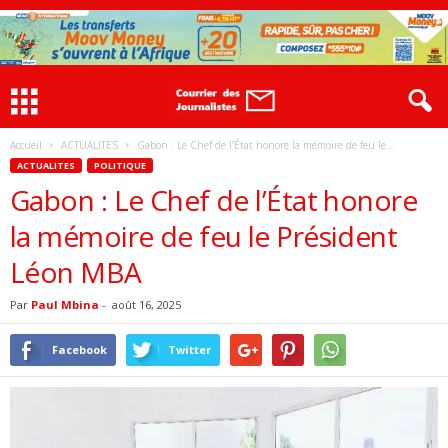
Accueil
ACTUALITES
Gabon : Le Chef de l’État honore la mémoire de feu le...
ACTUALITES
POLITIQUE
Gabon : Le Chef de l’État honore
la mémoire de feu le Président
Léon MBA
Par
Paul Mbina
-
août 16, 2025
Facebook
Twitter