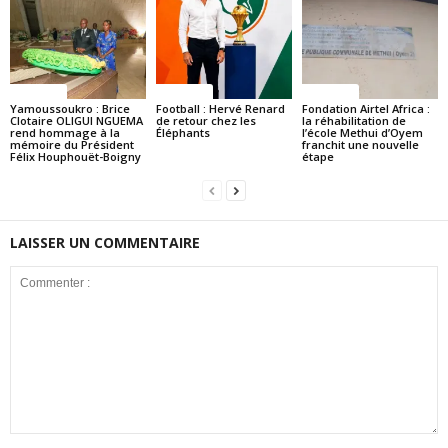
Politique
Politique
Politique
Yamoussoukro : Brice
Football : Hervé Renard
Fondation Airtel Africa :
Clotaire OLIGUI NGUEMA
de retour chez les
la réhabilitation de
rend hommage à la
Éléphants
l’école Methui d’Oyem
mémoire du Président
franchit une nouvelle
Félix Houphouët-Boigny
étape
LAISSER UN COMMENTAIRE