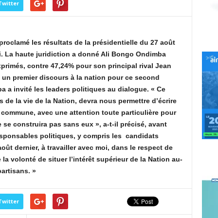
Twitter
roclamé les résultats de la présidentielle du 27 août
i. La haute juridiction a donné Ali Bongo Ondimba
primés, contre 47,24% pour son principal rival Jean
 un premier discours à la nation pour ce second
 a invité les leaders politiques au dialogue. « C
e
 de la vie de la Nation, devra nous permettre d’écrire
 commune, avec une attention toute particulière pour
se construira pas sans eux », a-t-il précisé, avant
responsables politiques, y compris les candidats
oût dernier, à travailler avec moi, dans le respect de
la volonté de situer l’intérêt supérieur de la Nation au-
partisans. »
Twitter