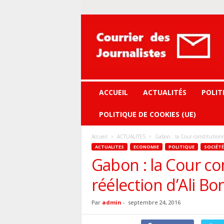
Courrier
des
journalistes
ACCUEIL
ACTUALITÉS
POLIT
POLITIQUE DE COOKIES (UE)
Accueil
ACTUALITES
Gabon : la Cour constitutionne
ACTUALITES
ECONOMIE
POLITIQUE
SOCIÉTÉ
Gabon : la Cour con
réélection d’Ali B
Par
admin
-
septembre 24, 2016