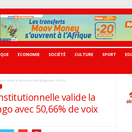
IQUE
ECONOMIE
SOCIÉTÉ
CULTURE
SPORT
ED
lle valide la réélection d’Ali Bongo avec 50,66%...
stitutionnelle valide la
ongo avec 50,66% de voix