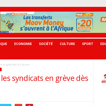
IQUE
ECONOMIE
SOCIÉTÉ
CULTURE
SPORT
ED
s en grève dès ce 4 janvier
les syndicats en grève dès