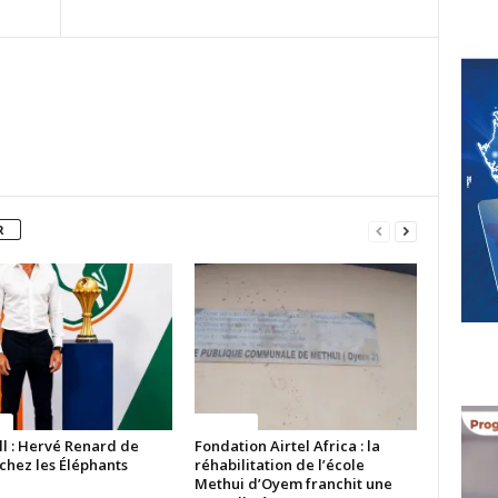
R
ue
Politique
ll : Hervé Renard de
Fondation Airtel Africa : la
chez les Éléphants
réhabilitation de l’école
Methui d’Oyem franchit une