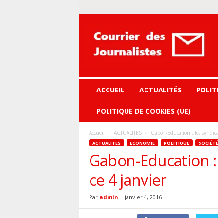
Courrier
des
journalistes
ACCUEIL
ACTUALITÉS
POLIT
POLITIQUE DE COOKIES (UE)
Accueil
ACTUALITES
Gabon-Education : les syndicat
ACTUALITES
ECONOMIE
POLITIQUE
SOCIÉTÉ
Gabon-Education : 
ce 4 janvier
Par
admin
-
janvier 4, 2016