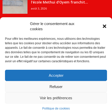
l’école Methui d’Oyem franchit...
août 3, 2026
Gérer le consentement aux
cookies
CATÉGORIE POPULAIRE
Pour offrir les meilleures expériences, nous utilisons des technologies
5707
ACTUALITES
telles que les cookies pour stocker et/ou accéder aux informations des
2091
Economie
appareils. Le fait de consentir à ces technologies nous permettra de traiter
des données telles que le comportement de navigation ou les ID uniques
1840
Politique
sur ce site. Le fait de ne pas consentir ou de retirer son consentement peut
avoir un effet négatif sur certaines caractéristiques et fonctions.
882
Société
859
Sport
Accepter
280
Education
256
Environnement
Refuser
Voir les préférences
Politique de cookies
© © Copyright 2014 - CDJ Médias - tous droits reservés