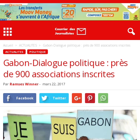
Accueil
ACTUALITES
Gabon-Dialogue politique : près de 900 associations inscrites
ACTUALITES
POLITIQUE
Gabon-Dialogue politique : près
de 900 associations inscrites
Par
Ramses Winner
-
mars 22, 2017
Facebook
Twitter