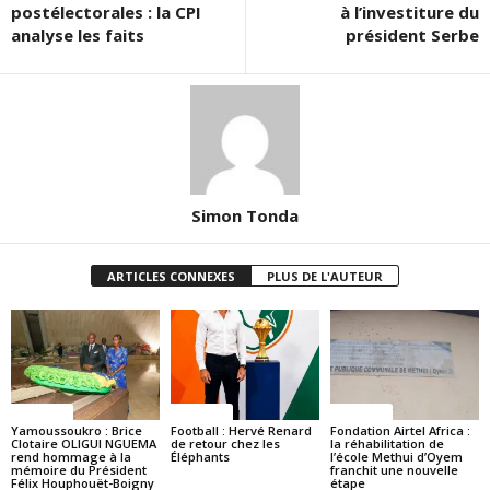
postélectorales : la CPI
à l’investiture du
analyse les faits
président Serbe
Simon Tonda
ARTICLES CONNEXES
PLUS DE L'AUTEUR
Politique
Politique
Politique
Yamoussoukro : Brice
Football : Hervé Renard
Fondation Airtel Africa :
Clotaire OLIGUI NGUEMA
de retour chez les
la réhabilitation de
rend hommage à la
Éléphants
l’école Methui d’Oyem
mémoire du Président
franchit une nouvelle
Félix Houphouët-Boigny
étape