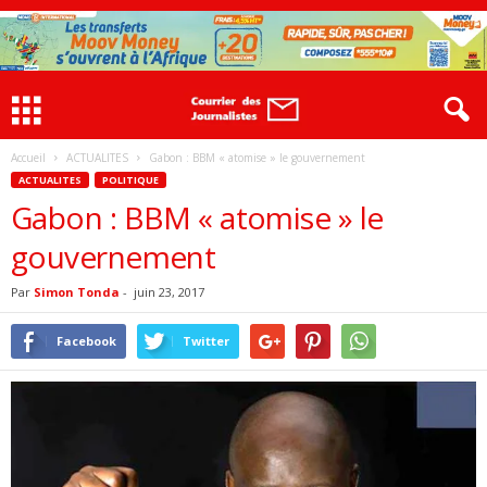
Accueil
ACTUALITES
Gabon : BBM « atomise » le gouvernement
ACTUALITES
POLITIQUE
Gabon : BBM « atomise » le
gouvernement
Par
Simon Tonda
-
juin 23, 2017
Facebook
Twitter