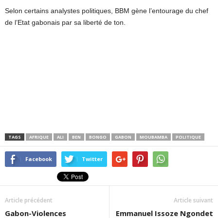
Selon certains analystes politiques, BBM gène l’entourage du chef
de l’Etat gabonais par sa liberté de ton.
TAGS
AFRIQUE
ALI
BEN
BONGO
GABON
MOUBAMBA
POLITIQUE
Facebook
Twitter
Article précédent
Article suivant
Gabon-Violences
Emmanuel Issoze Ngondet