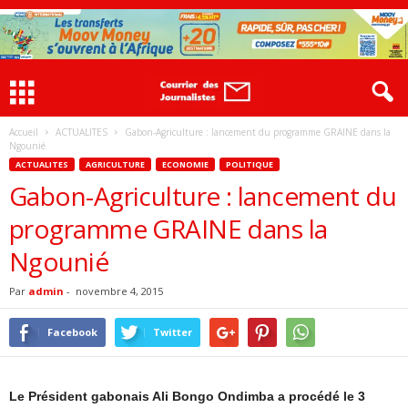
Accueil
ACTUALITES
Gabon-Agriculture : lancement du programme GRAINE dans la
Ngounié
ACTUALITES
AGRICULTURE
ECONOMIE
POLITIQUE
Gabon-Agriculture : lancement du
programme GRAINE dans la
Ngounié
Par
admin
-
novembre 4, 2015
Facebook
Twitter
Le Président gabonais Ali Bongo Ondimba a procédé le 3