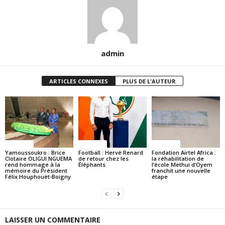
admin
ARTICLES CONNEXES
PLUS DE L'AUTEUR
Politique
Politique
Politique
Yamoussoukro : Brice
Football : Hervé Renard
Fondation Airtel Africa :
Clotaire OLIGUI NGUEMA
de retour chez les
la réhabilitation de
rend hommage à la
Éléphants
l’école Methui d’Oyem
mémoire du Président
franchit une nouvelle
Félix Houphouët-Boigny
étape
LAISSER UN COMMENTAIRE