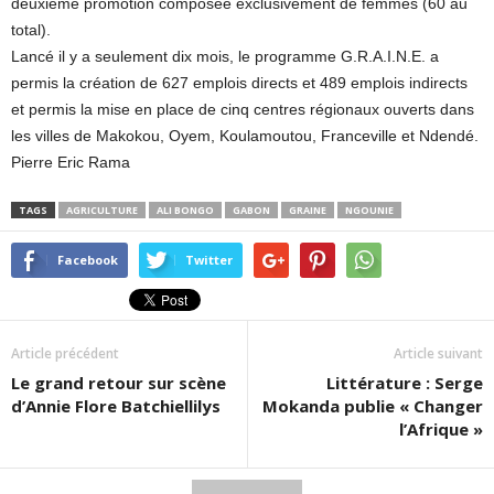
deuxième promotion composée exclusivement de femmes (60 au
total).
Lancé il y a seulement dix mois, le programme G.R.A.I.N.E. a
permis la création de 627 emplois directs et 489 emplois indirects
et permis la mise en place de cinq centres régionaux ouverts dans
les villes de Makokou, Oyem, Koulamoutou, Franceville et Ndendé.
Pierre Eric Rama
TAGS
AGRICULTURE
ALI BONGO
GABON
GRAINE
NGOUNIE
Facebook
Twitter
Article précédent
Article suivant
Le grand retour sur scène
Littérature : Serge
d’Annie Flore Batchiellilys
Mokanda publie « Changer
l’Afrique »