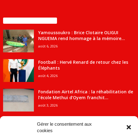
ENCORE PLUS D'ARTICLES
Yamoussoukro : Brice Clotaire OLIGUI
NGUEMA rend hommage à la mémoire...
août 6, 2026
Football : Hervé Renard de retour chez les
Éléphants
août 4, 2026
Fondation Airtel Africa : la réhabilitation de
l’école Methui d’Oyem franchit...
août 3, 2026
Gérer le consentement aux
cookies
CATÉGORIE POPULAIRE