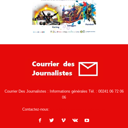
Courrier Des Journalistes : Informations générales Tél. : 00241 06 72 06
06
Contactez-nous:
infos@courrierdesjournalistes.net