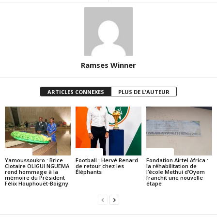
Ramses Winner
ARTICLES CONNEXES
PLUS DE L'AUTEUR
Politique
Politique
Politique
Yamoussoukro : Brice
Football : Hervé Renard
Fondation Airtel Africa :
Clotaire OLIGUI NGUEMA
de retour chez les
la réhabilitation de
rend hommage à la
Éléphants
l’école Methui d’Oyem
mémoire du Président
franchit une nouvelle
Félix Houphouët-Boigny
étape