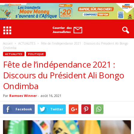
Accueil
ACTUALITES
Fête de l’indépendance 2021 : Discours du Président Ali Bongo
Ondimba
ACTUALITES
POLITIQUE
Fête de l’indépendance 2021 :
Discours du Président Ali Bongo
Ondimba
Par
Ramses Winner
-
août 16, 2021
Facebook
Twitter