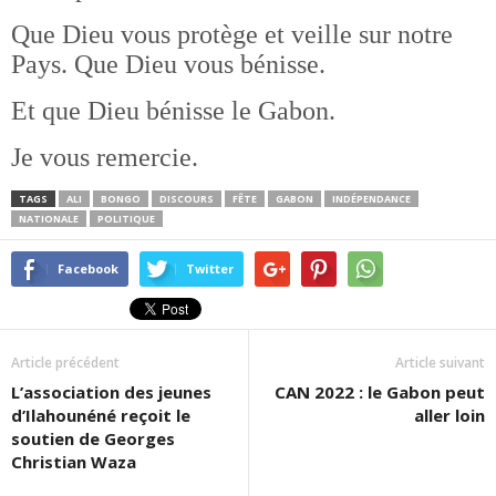
Que Dieu vous protège et veille sur notre
Pays. Que Dieu vous bénisse.
Et que Dieu bénisse le Gabon.
Je vous remercie.
TAGS
ALI
BONGO
DISCOURS
FÊTE
GABON
INDÉPENDANCE
NATIONALE
POLITIQUE
Facebook
Twitter
Article précédent
Article suivant
L’association des jeunes
CAN 2022 : le Gabon peut
d’Ilahounéné reçoit le
aller loin
soutien de Georges
Christian Waza