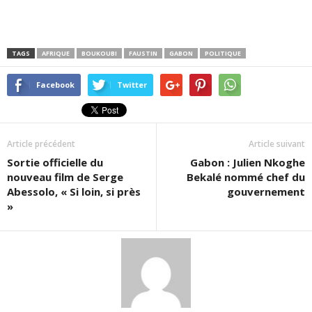
TAGS
AFRIQUE
BOUKOUBI
FAUSTIN
GABON
POLITIQUE
Facebook
Twitter
Article précédent
Article suivant
Sortie officielle du
Gabon : Julien Nkoghe
nouveau film de Serge
Bekalé nommé chef du
Abessolo, « Si loin, si près
gouvernement
»