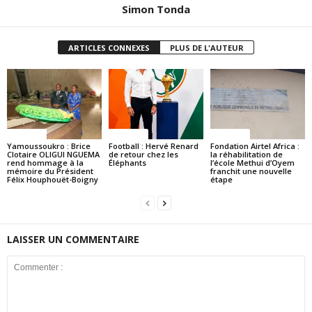
Simon Tonda
ARTICLES CONNEXES
PLUS DE L'AUTEUR
Politique
Politique
Politique
Yamoussoukro : Brice
Football : Hervé Renard
Fondation Airtel Africa :
Clotaire OLIGUI NGUEMA
de retour chez les
la réhabilitation de
rend hommage à la
Éléphants
l’école Methui d’Oyem
mémoire du Président
franchit une nouvelle
Félix Houphouët-Boigny
étape
LAISSER UN COMMENTAIRE