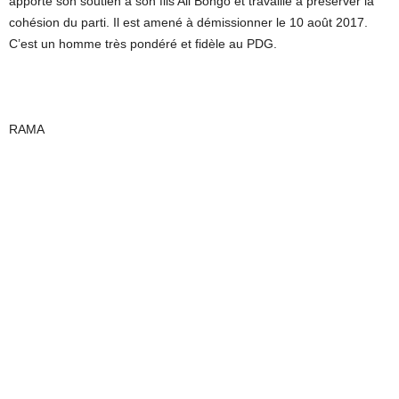
apporte son soutien à son fils Ali Bongo et travaille à préserver la
cohésion du parti. Il est amené à démissionner le 10 août 2017.
C’est un homme très pondéré et fidèle au PDG.
RAMA