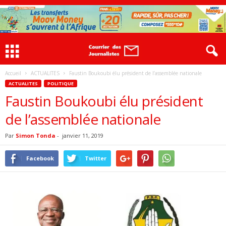
Accueil
ACTUALITES
Faustin Boukoubi élu président de l’assemblée nationale
ACTUALITES
POLITIQUE
Faustin Boukoubi élu président
de l’assemblée nationale
Par
Simon Tonda
-
janvier 11, 2019
Facebook
Twitter