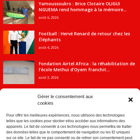
Yamoussoukro : Brice Clotaire OLIGUI
NGUEMA rend hommage à la mémoire...
août 6, 2026
Football : Hervé Renard de retour chez les
Éléphants
août 4, 2026
Fondation Airtel Africa : la réhabilitation de
l’école Methui d’Oyem franchit...
août 3, 2026
Gérer le consentement aux
cookies
CATÉGORIE POPULAIRE
Pour offrir les meilleures expériences, nous utilisons des technologies
5707
ACTUALITES
telles que les cookies pour stocker et/ou accéder aux informations des
2091
Economie
appareils. Le fait de consentir à ces technologies nous permettra de traiter
des données telles que le comportement de navigation ou les ID uniques
1840
Politique
sur ce site. Le fait de ne pas consentir ou de retirer son consentement peut