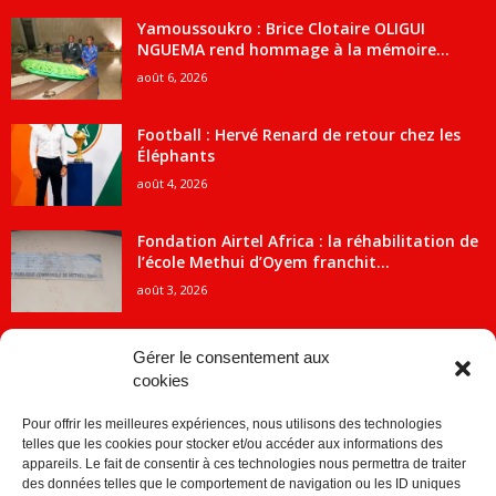
Yamoussoukro : Brice Clotaire OLIGUI
NGUEMA rend hommage à la mémoire...
août 6, 2026
Football : Hervé Renard de retour chez les
Éléphants
août 4, 2026
Fondation Airtel Africa : la réhabilitation de
l’école Methui d’Oyem franchit...
août 3, 2026
Gérer le consentement aux
cookies
CATÉGORIE POPULAIRE
Pour offrir les meilleures expériences, nous utilisons des technologies
5707
ACTUALITES
telles que les cookies pour stocker et/ou accéder aux informations des
2091
Economie
appareils. Le fait de consentir à ces technologies nous permettra de traiter
des données telles que le comportement de navigation ou les ID uniques
1840
Politique