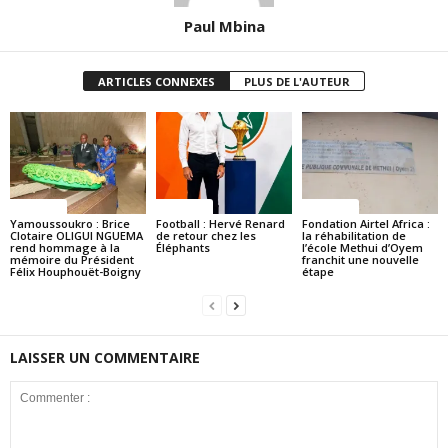
Paul Mbina
ARTICLES CONNEXES
PLUS DE L'AUTEUR
Politique
Politique
Politique
Yamoussoukro : Brice
Football : Hervé Renard
Fondation Airtel Africa :
Clotaire OLIGUI NGUEMA
de retour chez les
la réhabilitation de
rend hommage à la
Éléphants
l’école Methui d’Oyem
mémoire du Président
franchit une nouvelle
Félix Houphouët-Boigny
étape
LAISSER UN COMMENTAIRE