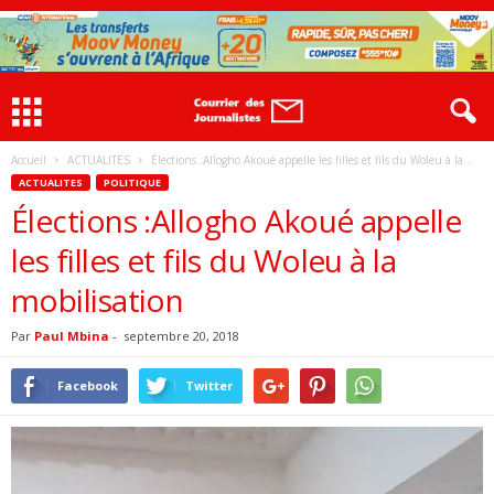
Accueil
ACTUALITES
Élections :Allogho Akoué appelle les filles et fils du Woleu à la...
ACTUALITES
POLITIQUE
Élections :Allogho Akoué appelle
les filles et fils du Woleu à la
mobilisation
Par
Paul Mbina
-
septembre 20, 2018
Facebook
Twitter