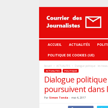
Courrier
des
journalistes
ACCUEIL
ACTUALITÉS
POLIT
POLITIQUE DE COOKIES (UE)
Accueil
ACTUALITES
Dialogue politique : les trava
ACTUALITES
POLITIQUE
Dialogue politique 
poursuivent dans l
Par
Simon Tonda
-
mai 4, 2017