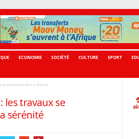
IQUE
ECONOMIE
SOCIÉTÉ
CULTURE
SPORT
ED
ux se poursuivent dans la sérénité
: les travaux se
a sérénité