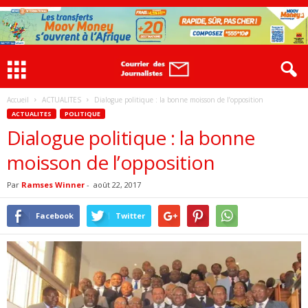
Accueil
ACTUALITES
Dialogue politique : la bonne moisson de l’opposition
ACTUALITES
POLITIQUE
Dialogue politique : la bonne
moisson de l’opposition
Par
Ramses Winner
-
août 22, 2017
Facebook
Twitter