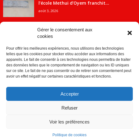
l’école Methui d’Oyem franchit...
août 3, 2026
Gérer le consentement aux
cookies
CATÉGORIE POPULAIRE
Pour offrir les meilleures expériences, nous utilisons des technologies
5707
ACTUALITES
telles que les cookies pour stocker et/ou accéder aux informations des
2091
Economie
appareils. Le fait de consentir à ces technologies nous permettra de traiter
des données telles que le comportement de navigation ou les ID uniques
1840
Politique
sur ce site. Le fait de ne pas consentir ou de retirer son consentement peut
avoir un effet négatif sur certaines caractéristiques et fonctions.
882
Société
859
Sport
Accepter
280
Education
256
Environnement
Refuser
Voir les préférences
Politique de cookies
© © Copyright 2014 - CDJ Médias - tous droits reservés