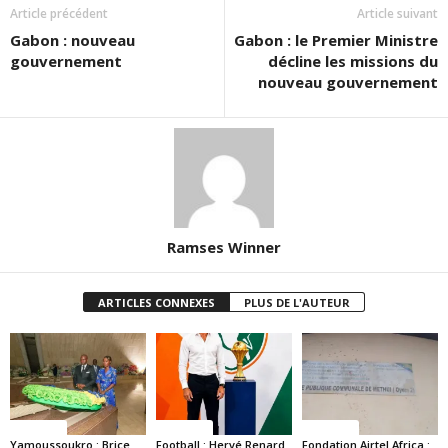
Article précédent
Article suivant
Gabon : nouveau
Gabon : le Premier Ministre
gouvernement
décline les missions du
nouveau gouvernement
Ramses Winner
ARTICLES CONNEXES
PLUS DE L'AUTEUR
Politique
Politique
Politique
Yamoussoukro : Brice
Football : Hervé Renard
Fondation Airtel Africa :