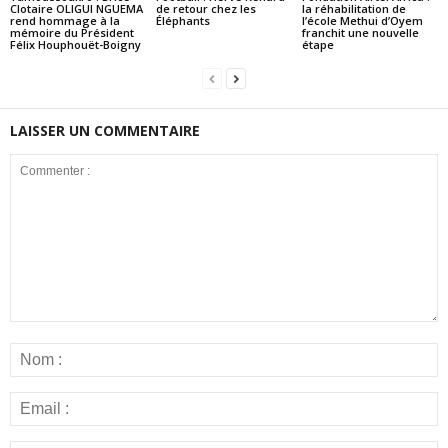
Clotaire OLIGUI NGUEMA
de retour chez les
la réhabilitation de
rend hommage à la
Éléphants
l’école Methui d’Oyem
mémoire du Président
franchit une nouvelle
Félix Houphouët-Boigny
étape
LAISSER UN COMMENTAIRE