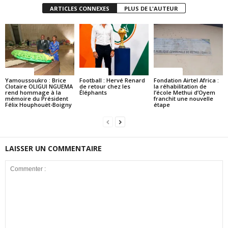
ARTICLES CONNEXES
PLUS DE L'AUTEUR
Politique
Politique
Politique
Yamoussoukro : Brice
Football : Hervé Renard
Fondation Airtel Africa :
Clotaire OLIGUI NGUEMA
de retour chez les
la réhabilitation de
rend hommage à la
Éléphants
l’école Methui d’Oyem
mémoire du Président
franchit une nouvelle
Félix Houphouët-Boigny
étape
LAISSER UN COMMENTAIRE