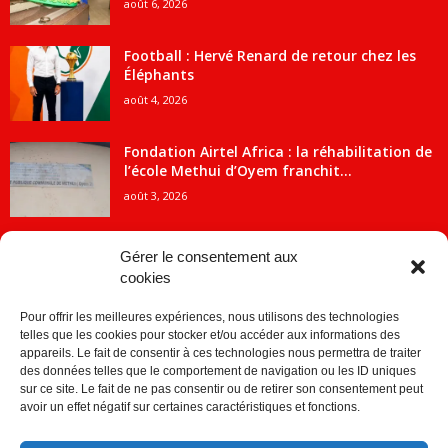
août 6, 2026
Football : Hervé Renard de retour chez les
Éléphants
août 4, 2026
Fondation Airtel Africa : la réhabilitation de
l’école Methui d’Oyem franchit...
août 3, 2026
Gérer le consentement aux
cookies
CATÉGORIE POPULAIRE
Pour offrir les meilleures expériences, nous utilisons des technologies
5707
ACTUALITES
telles que les cookies pour stocker et/ou accéder aux informations des
2091
Economie
appareils. Le fait de consentir à ces technologies nous permettra de traiter
des données telles que le comportement de navigation ou les ID uniques
1840
Politique
sur ce site. Le fait de ne pas consentir ou de retirer son consentement peut
avoir un effet négatif sur certaines caractéristiques et fonctions.
882
Société
859
Sport