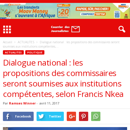
Accueil
ACTUALITES
Dialogue national : les propositions des commissaires seront
soumises aux institutions compétentes,...
ACTUALITES
POLITIQUE
Dialogue national : les
propositions des commissaires
seront soumises aux institutions
compétentes, selon Francis Nkea
Par
Ramses Winner
-
avril 11, 2017
Facebook
Twitter