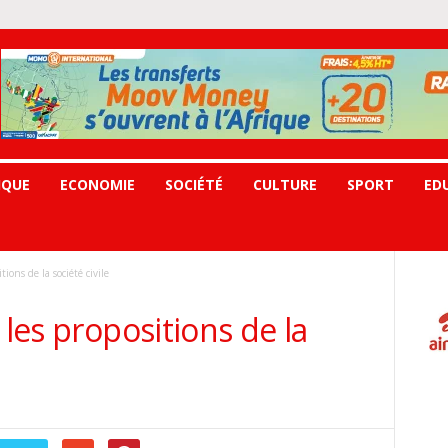
IQUE
ECONOMIE
SOCIÉTÉ
CULTURE
SPORT
ED
tions de la société civile
 les propositions de la