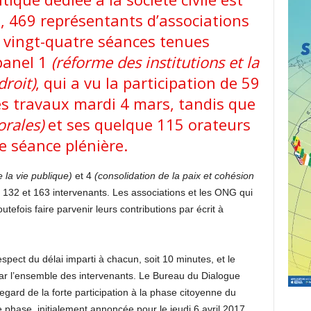
, 469 représentants d’associations
s vingt-quatre séances tenues
panel 1
(réforme des institutions et la
droit)
, qui a vu la participation de 59
es travaux mardi 4 mars, tandis que
orales)
et ses quelque 115 orateurs
e séance plénière.
 la vie publique)
et 4
(consolidation de la paix et cohésion
é 132 et 163 intervenants. Les associations et les ONG qui
utefois faire parvenir leurs contributions par écrit à
spect du délai imparti à chacun, soit 10 minutes, et le
ar l’ensemble des intervenants. Le Bureau du Dialogue
regard de la forte participation à la phase citoyenne du
 phase, initialement annoncée pour le jeudi 6 avril 2017,