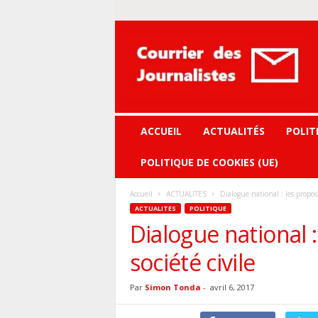
Courrier
des
journalistes
ACCUEIL
ACTUALITÉS
POLIT
POLITIQUE DE COOKIES (UE)
Accueil
ACTUALITES
Dialogue national : les proposi
ACTUALITES
POLITIQUE
Dialogue national :
société civile
Par
Simon Tonda
-
avril 6, 2017