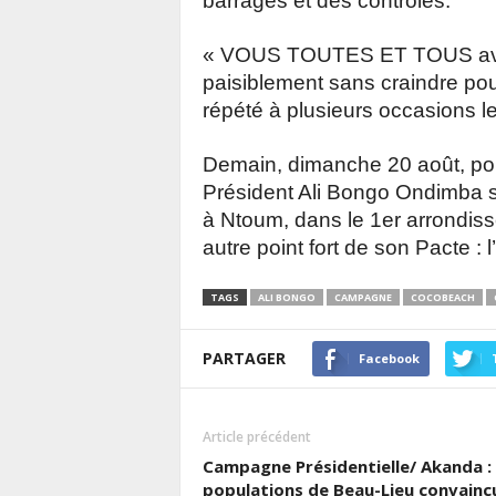
barrages et des contrôles.
« VOUS TOUTES ET TOUS avez 
paisiblement sans craindre pou
répété à plusieurs occasions le
Demain, dimanche 20 août, pou
Président Ali Bongo Ondimba se
à Ntoum, dans le 1er arrondiss
autre point fort de son Pacte : l
TAGS
ALI BONGO
CAMPAGNE
COCOBEACH
PARTAGER
Facebook
Article précédent
Campagne Présidentielle/ Akanda : 
populations de Beau-Lieu convainc