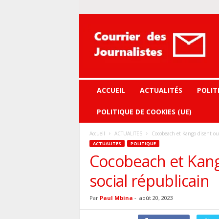
Courrier
des
journalistes
ACCUEIL
ACTUALITÉS
POLIT
POLITIQUE DE COOKIES (UE)
Accueil
ACTUALITES
Cocobeach et Kango disent oui
ACTUALITES
POLITIQUE
Cocobeach et Kang
social républicain
Par
Paul Mbina
-
août 20, 2023