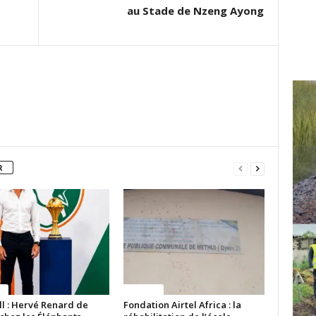
au Stade de Nzeng Ayong
R
ue
Politique
ll : Hervé Renard de
Fondation Airtel Africa : la