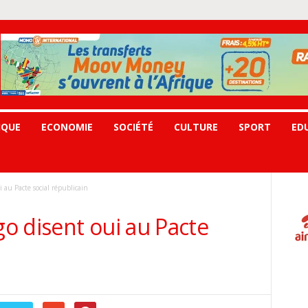
IQUE
ECONOMIE
SOCIÉTÉ
CULTURE
SPORT
ED
 au Pacte social républicain
o disent oui au Pacte