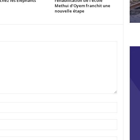
chez les Éléphants
réhabilitation de l’école
Methui d’Oyem franchit une
nouvelle étape