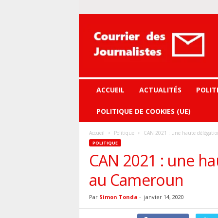
Courrier
des
journalistes
ACCUEIL
ACTUALITÉS
POLIT
POLITIQUE DE COOKIES (UE)
Accueil
Politique
CAN 2021 : une haute délégatio
POLITIQUE
CAN 2021 : une hau
au Cameroun
Par
Simon Tonda
-
janvier 14, 2020