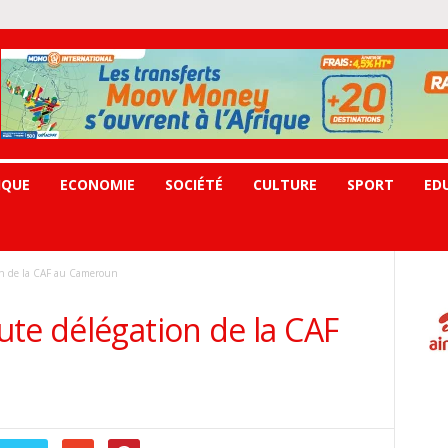
IQUE
ECONOMIE
SOCIÉTÉ
CULTURE
SPORT
ED
n de la CAF au Cameroun
te délégation de la CAF