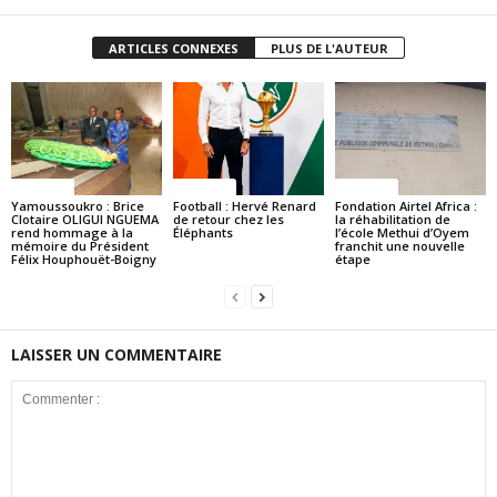
ARTICLES CONNEXES
PLUS DE L'AUTEUR
Politique
Politique
Politique
Yamoussoukro : Brice
Football : Hervé Renard
Fondation Airtel Africa :
Clotaire OLIGUI NGUEMA
de retour chez les
la réhabilitation de
rend hommage à la
Éléphants
l’école Methui d’Oyem
mémoire du Président
franchit une nouvelle
Félix Houphouët-Boigny
étape
LAISSER UN COMMENTAIRE