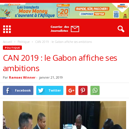
Accueil
Politique
CAN 2019 : le Gabon affiche ses ambitions
POLITIQUE
CAN 2019 : le Gabon affiche ses
ambitions
Par
Ramses Winner
-
janvier 21, 2019
Facebook
Twitter