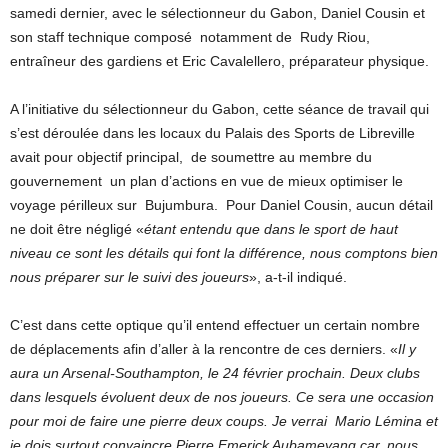
samedi dernier, avec le sélectionneur du Gabon, Daniel Cousin et
son staff technique composé notamment de Rudy Riou,
entraîneur des gardiens et Eric Cavalellero, préparateur physique.
A l’initiative du sélectionneur du Gabon, cette séance de travail qui
s’est déroulée dans les locaux du Palais des Sports de Libreville
avait pour objectif principal, de soumettre au membre du
gouvernement un plan d’actions en vue de mieux optimiser le
voyage périlleux sur Bujumbura. Pour Daniel Cousin, aucun détail
ne doit être négligé «
étant entendu que dans le sport de haut
niveau ce sont les détails qui font la différence, nous comptons bien
nous préparer sur le suivi des joueurs
», a-t-il indiqué.
C’est dans cette optique qu’il entend effectuer un certain nombre
de déplacements afin d’aller à la rencontre de ces derniers. «
Il y
aura un Arsenal-Southampton, le 24 février prochain. Deux clubs
dans lesquels évoluent deux de nos joueurs. Ce sera une occasion
pour moi de faire une pierre deux coups. Je verrai Mario Lémina et
je dois surtout convaincre Pierre Emerick Aubameyang car, nous