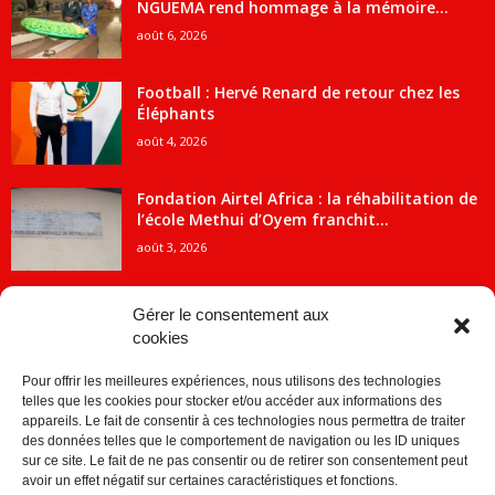
NGUEMA rend hommage à la mémoire...
août 6, 2026
Football : Hervé Renard de retour chez les
Éléphants
août 4, 2026
Fondation Airtel Africa : la réhabilitation de
l’école Methui d’Oyem franchit...
août 3, 2026
Gérer le consentement aux
cookies
CATÉGORIE POPULAIRE
Pour offrir les meilleures expériences, nous utilisons des technologies
5707
ACTUALITES
telles que les cookies pour stocker et/ou accéder aux informations des
2091
Economie
appareils. Le fait de consentir à ces technologies nous permettra de traiter
des données telles que le comportement de navigation ou les ID uniques
1840
Politique
sur ce site. Le fait de ne pas consentir ou de retirer son consentement peut
avoir un effet négatif sur certaines caractéristiques et fonctions.
882
Société