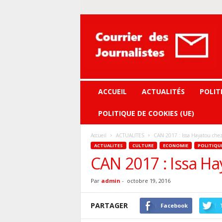
Courrier
des
journalistes
ACCUEIL
ACTUALITÉS
POLIT
POLITIQUE DE COOKIES (UE)
Accueil
ACTUALITES
CAN 2017 : Issa Hayatou chez
ACTUALITES
CULTURE
ECONOMIE
POLITIQU
CAN 2017 : Issa Ha
Par
admin
-
octobre 19, 2016
PARTAGER
Facebook