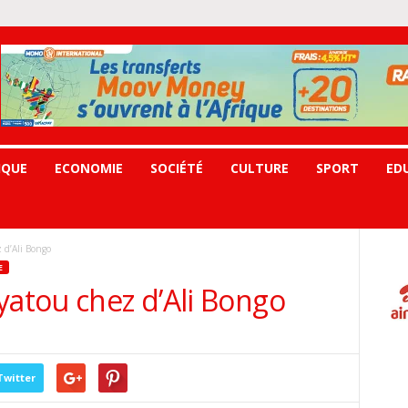
IQUE
ECONOMIE
SOCIÉTÉ
CULTURE
SPORT
ED
 d’Ali Bongo
E
yatou chez d’Ali Bongo
Twitter