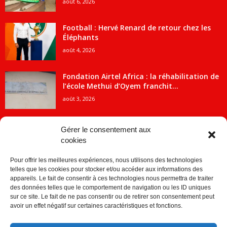
août 6, 2026
Football : Hervé Renard de retour chez les
Éléphants
août 4, 2026
Fondation Airtel Africa : la réhabilitation de
l’école Methui d’Oyem franchit...
août 3, 2026
Gérer le consentement aux
cookies
CATÉGORIE POPULAIRE
Pour offrir les meilleures expériences, nous utilisons des technologies
5707
ACTUALITES
telles que les cookies pour stocker et/ou accéder aux informations des
2091
Economie
appareils. Le fait de consentir à ces technologies nous permettra de traiter
des données telles que le comportement de navigation ou les ID uniques
1840
Politique
sur ce site. Le fait de ne pas consentir ou de retirer son consentement peut
avoir un effet négatif sur certaines caractéristiques et fonctions.
882
Société
859
Sport