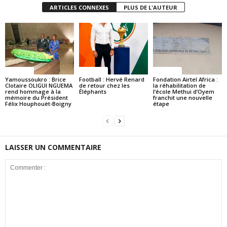
ARTICLES CONNEXES
PLUS DE L'AUTEUR
Politique
Politique
Politique
Yamoussoukro : Brice
Football : Hervé Renard
Fondation Airtel Africa :
Clotaire OLIGUI NGUEMA
de retour chez les
la réhabilitation de
rend hommage à la
Éléphants
l’école Methui d’Oyem
mémoire du Président
franchit une nouvelle
Félix Houphouët-Boigny
étape
LAISSER UN COMMENTAIRE