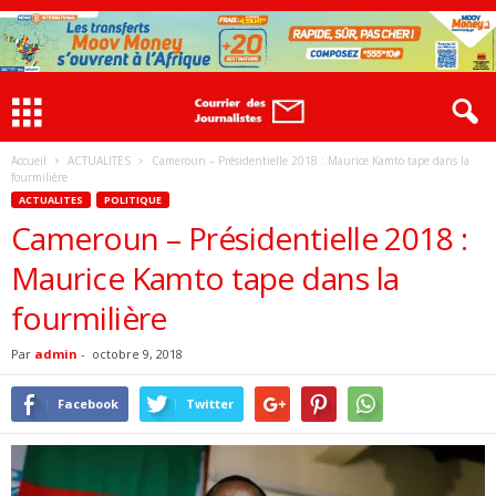
Accueil
ACTUALITES
Cameroun – Présidentielle 2018 : Maurice Kamto tape dans la
fourmilière
ACTUALITES
POLITIQUE
Cameroun – Présidentielle 2018 :
Maurice Kamto tape dans la
fourmilière
Par
admin
-
octobre 9, 2018
Facebook
Twitter