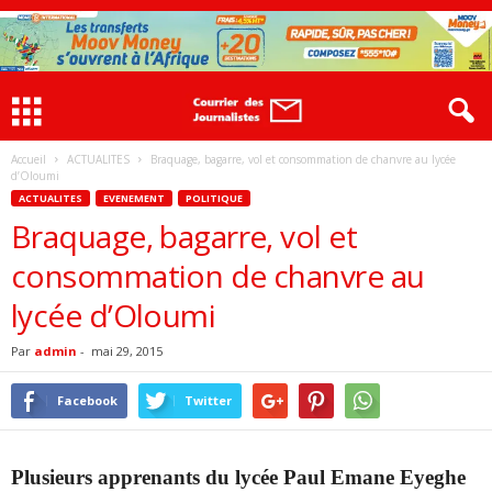
Accueil
ACTUALITES
Braquage, bagarre, vol et consommation de chanvre au lycée
d’Oloumi
ACTUALITES
EVENEMENT
POLITIQUE
Braquage, bagarre, vol et
consommation de chanvre au
lycée d’Oloumi
Par
admin
-
mai 29, 2015
Facebook
Twitter
Plusieurs apprenants du lycée Paul Emane Eyeghe