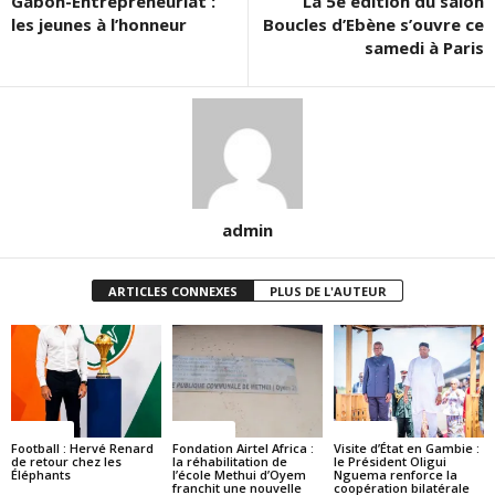
Gabon-Entrepreneuriat :
La 5e édition du salon
les jeunes à l’honneur
Boucles d’Ebène s’ouvre ce
samedi à Paris
admin
ARTICLES CONNEXES
PLUS DE L'AUTEUR
Politique
Politique
Politique
Football : Hervé Renard
Fondation Airtel Africa :
Visite d’État en Gambie :
de retour chez les
la réhabilitation de
le Président Oligui
Éléphants
l’école Methui d’Oyem
Nguema renforce la
franchit une nouvelle
coopération bilatérale