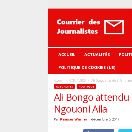
Courrier
des
journalistes
ACCUEIL
ACTUALITÉS
POLIT
POLITIQUE DE COOKIES (UE)
Accueil
ACTUALITES
Ali Bongo attendu à Paris, an
ACTUALITES
POLITIQUE
Ali Bongo attendu 
Ngouoni Aila
Par
Ramses Winner
-
décembre 5, 2017