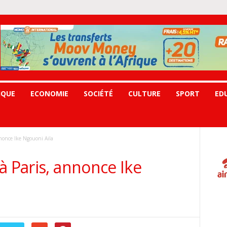
IQUE
ECONOMIE
SOCIÉTÉ
CULTURE
SPORT
ED
nonce Ike Ngouoni Aila
à Paris, annonce Ike