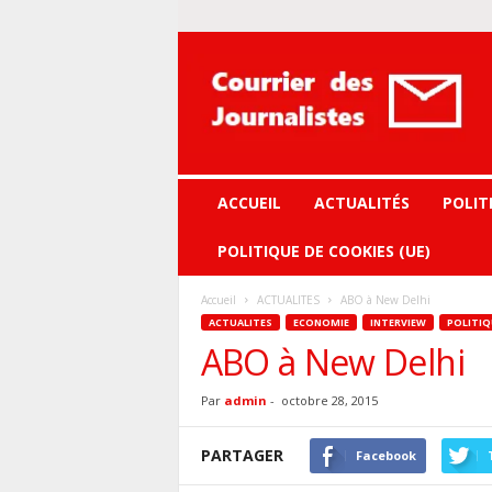
Courrier
des
journalistes
ACCUEIL
ACTUALITÉS
POLIT
POLITIQUE DE COOKIES (UE)
Accueil
ACTUALITES
ABO à New Delhi
ACTUALITES
ECONOMIE
INTERVIEW
POLITIQ
ABO à New Delhi
Par
admin
-
octobre 28, 2015
PARTAGER
Facebook