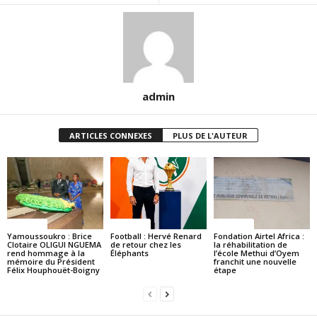
admin
ARTICLES CONNEXES
PLUS DE L'AUTEUR
Politique
Politique
Politique
Yamoussoukro : Brice
Football : Hervé Renard
Fondation Airtel Africa :
Clotaire OLIGUI NGUEMA
de retour chez les
la réhabilitation de
rend hommage à la
Éléphants
l’école Methui d’Oyem
mémoire du Président
franchit une nouvelle
Félix Houphouët-Boigny
étape