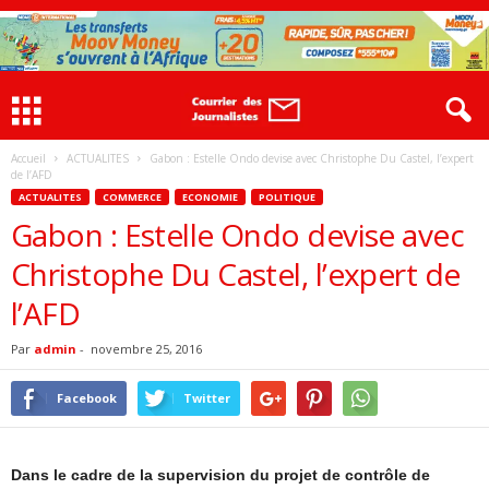
Accueil
ACTUALITES
Gabon : Estelle Ondo devise avec Christophe Du Castel, l’expert
de l’AFD
ACTUALITES
COMMERCE
ECONOMIE
POLITIQUE
Gabon : Estelle Ondo devise avec
Christophe Du Castel, l’expert de
l’AFD
Par
admin
-
novembre 25, 2016
Facebook
Twitter
Dans le cadre de la supervision du projet de contrôle de