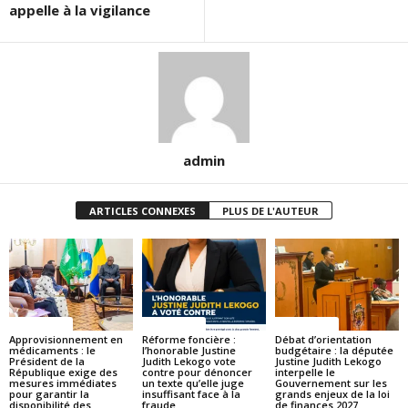
appelle à la vigilance
admin
ARTICLES CONNEXES
PLUS DE L'AUTEUR
ACTUALITES
ACTUALITES
ACTUALITES
Approvisionnement en
Réforme foncière :
Débat d’orientation
médicaments : le
l’honorable Justine
budgétaire : la députée
Président de la
Judith Lekogo vote
Justine Judith Lekogo
République exige des
contre pour dénoncer
interpelle le
mesures immédiates
un texte qu’elle juge
Gouvernement sur les
pour garantir la
insuffisant face à la
grands enjeux de la loi
disponibilité des
fraude
de finances 2027