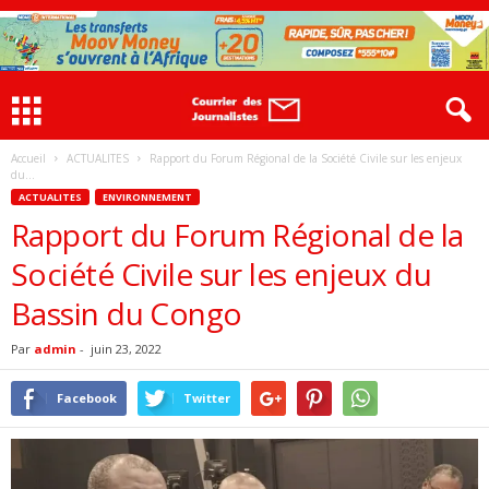
Accueil
ACTUALITES
Rapport du Forum Régional de la Société Civile sur les enjeux
du...
ACTUALITES
ENVIRONNEMENT
Rapport du Forum Régional de la
Société Civile sur les enjeux du
Bassin du Congo
Par
admin
-
juin 23, 2022
Facebook
Twitter