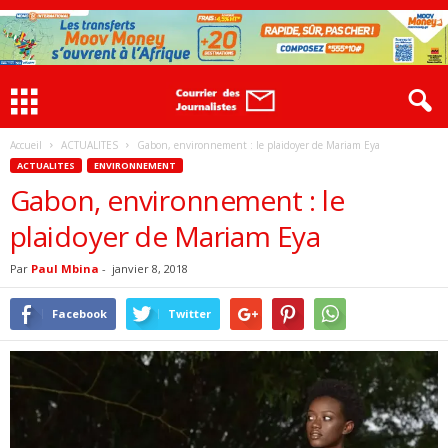
Accueil
ACTUALITES
Gabon, environnement : le plaidoyer de Mariam Eya
ACTUALITES
ENVIRONNEMENT
Gabon, environnement : le
plaidoyer de Mariam Eya
Par
Paul Mbina
-
janvier 8, 2018
Facebook
Twitter