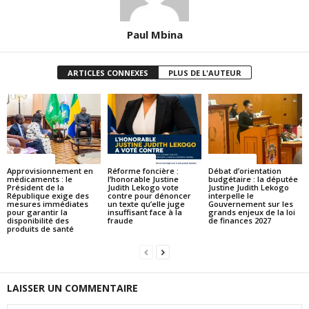
Paul Mbina
ARTICLES CONNEXES
PLUS DE L'AUTEUR
ACTUALITES
ACTUALITES
ACTUALITES
Approvisionnement en
Réforme foncière :
Débat d’orientation
médicaments : le
l’honorable Justine
budgétaire : la députée
Président de la
Judith Lekogo vote
Justine Judith Lekogo
République exige des
contre pour dénoncer
interpelle le
mesures immédiates
un texte qu’elle juge
Gouvernement sur les
pour garantir la
insuffisant face à la
grands enjeux de la loi
disponibilité des
fraude
de finances 2027
produits de santé
LAISSER UN COMMENTAIRE