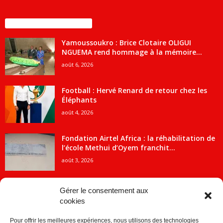
ENCORE PLUS D'ARTICLES
Yamoussoukro : Brice Clotaire OLIGUI
NGUEMA rend hommage à la mémoire...
août 6, 2026
Football : Hervé Renard de retour chez les
Éléphants
août 4, 2026
Fondation Airtel Africa : la réhabilitation de
l’école Methui d’Oyem franchit...
août 3, 2026
Gérer le consentement aux
cookies
CATÉGORIE POPULAIRE
Pour offrir les meilleures expériences, nous utilisons des technologies
5707
ACTUALITES