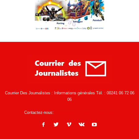
Courrier Des Journalistes : Informations générales Tél. : 00241 06 72 06
06
Contactez-nous:
infos@courrierdesjournalistes.net