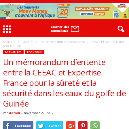
Accueil
ACTUALITES
Un mémorandum d’entente entre la CEEAC et Expertise France
pour la sûreté...
ACTUALITES
ECONOMIE
Un mémorandum d’entente
entre la CEEAC et Expertise
France pour la sûreté et la
sécurité dans les eaux du golfe de
Guinée
Par
admin
-
novembre 22, 2017
Facebook
Twitter