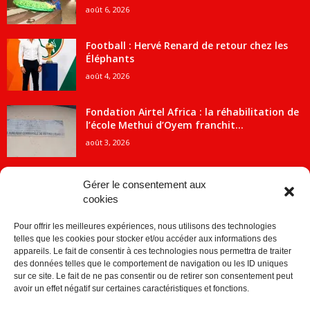
août 6, 2026
Football : Hervé Renard de retour chez les
Éléphants
août 4, 2026
Fondation Airtel Africa : la réhabilitation de
l’école Methui d’Oyem franchit...
août 3, 2026
Gérer le consentement aux
cookies
CATÉGORIE POPULAIRE
Pour offrir les meilleures expériences, nous utilisons des technologies
5707
ACTUALITES
telles que les cookies pour stocker et/ou accéder aux informations des
2091
Economie
appareils. Le fait de consentir à ces technologies nous permettra de traiter
des données telles que le comportement de navigation ou les ID uniques
1840
Politique
sur ce site. Le fait de ne pas consentir ou de retirer son consentement peut
avoir un effet négatif sur certaines caractéristiques et fonctions.
882
Société