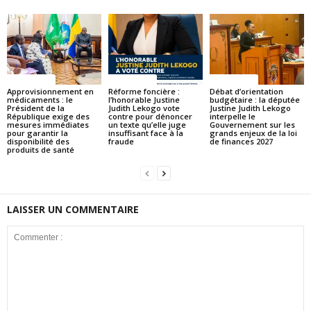
ACTUALITES
ACTUALITES
ACTUALITES
Approvisionnement en
Réforme foncière :
Débat d’orientation
médicaments : le
l’honorable Justine
budgétaire : la députée
Président de la
Judith Lekogo vote
Justine Judith Lekogo
République exige des
contre pour dénoncer
interpelle le
mesures immédiates
un texte qu’elle juge
Gouvernement sur les
pour garantir la
insuffisant face à la
grands enjeux de la loi
disponibilité des
fraude
de finances 2027
produits de santé
LAISSER UN COMMENTAIRE