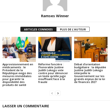
Ramses Winner
ARTICLES CONNEXES
PLUS DE L'AUTEUR
ACTUALITES
ACTUALITES
ACTUALITES
Approvisionnement en
Réforme foncière :
Débat d’orientation
médicaments : le
l’honorable Justine
budgétaire : la députée
Président de la
Judith Lekogo vote
Justine Judith Lekogo
République exige des
contre pour dénoncer
interpelle le
mesures immédiates
un texte qu’elle juge
Gouvernement sur les
pour garantir la
insuffisant face à la
grands enjeux de la loi
disponibilité des
fraude
de finances 2027
produits de santé
LAISSER UN COMMENTAIRE