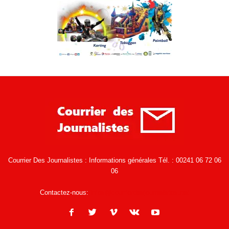
Courrier Des Journalistes : Informations générales Tél. : 00241 06 72 06
06
Contactez-nous:
infos@courrierdesjournalistes.net