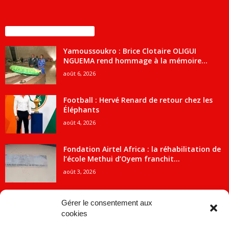
ENCORE PLUS D'ARTICLES
Yamoussoukro : Brice Clotaire OLIGUI
NGUEMA rend hommage à la mémoire...
août 6, 2026
Football : Hervé Renard de retour chez les
Éléphants
août 4, 2026
Fondation Airtel Africa : la réhabilitation de
l’école Methui d’Oyem franchit...
août 3, 2026
Gérer le consentement aux
cookies
CATÉGORIE POPULAIRE