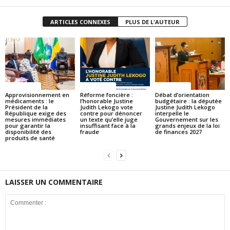
ARTICLES CONNEXES
PLUS DE L'AUTEUR
ACTUALITES
ACTUALITES
ACTUALITES
Approvisionnement en
Réforme foncière :
Débat d’orientation
médicaments : le
l’honorable Justine
budgétaire : la députée
Président de la
Judith Lekogo vote
Justine Judith Lekogo
République exige des
contre pour dénoncer
interpelle le
mesures immédiates
un texte qu’elle juge
Gouvernement sur les
pour garantir la
insuffisant face à la
grands enjeux de la loi
disponibilité des
fraude
de finances 2027
produits de santé
LAISSER UN COMMENTAIRE