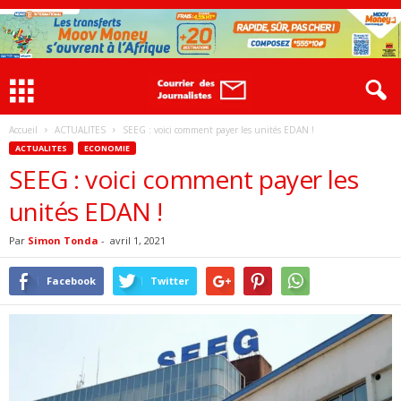
Accueil
ACTUALITES
SEEG : voici comment payer les unités EDAN !
ACTUALITES
ECONOMIE
SEEG : voici comment payer les
unités EDAN !
Par
Simon Tonda
-
avril 1, 2021
Facebook
Twitter