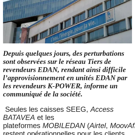
Depuis quelques jours, des perturbations
sont observées sur le réseau Tiers de
revendeurs EDAN, rendant ainsi difficile
l’approvisionnement en unités EDAN par
les revendeurs K-POWER, informe un
communiqué de la société.
Seules les caisses SEEG,
Access
BATAVEA
et les
plateformes
MOBILEDAN
(
Airtel
,
MoovAf
restent opérationnelles pour les clients