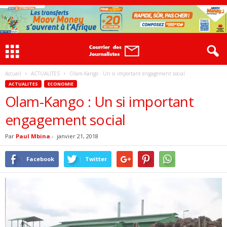
Accueil
ACTUALITES
Olam-Kango : Un si important engagement social
ACTUALITES
ECONOMIE
Olam-Kango : Un si important
engagement social
Par
Paul Mbina
-
janvier 21, 2018
Facebook
Twitter