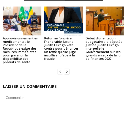
ACTUALITES
ACTUALITES
ACTUALITES
Approvisionnement en
Réforme foncière :
Débat d’orientation
médicaments : le
l’honorable Justine
budgétaire : la députée
Président de la
Judith Lekogo vote
Justine Judith Lekogo
République exige des
contre pour dénoncer
interpelle le
mesures immédiates
un texte qu’elle juge
Gouvernement sur les
pour garantir la
insuffisant face à la
grands enjeux de la loi
disponibilité des
fraude
de finances 2027
produits de santé
LAISSER UN COMMENTAIRE