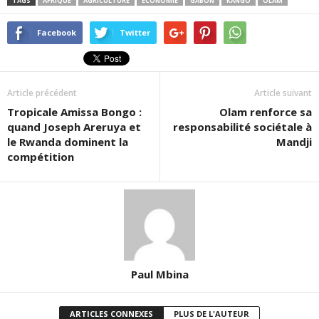
TAGS
AFRIQUE
AGRICULTURE
ECONOMIE
GABON
KANGO
OLAM
Facebook
Twitter
Article précédent
Article suivant
Tropicale Amissa Bongo :
Olam renforce sa
quand Joseph Areruya et
responsabilité sociétale à
le Rwanda dominent la
Mandji
compétition
Paul Mbina
ARTICLES CONNEXES
PLUS DE L'AUTEUR