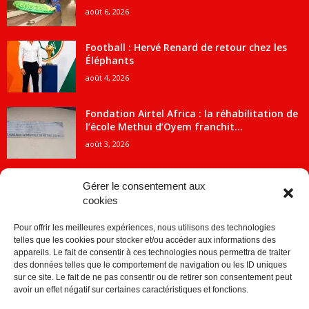
août 6, 2026
Football : Hervé Renard de retour chez les
Éléphants
août 4, 2026
Fondation Airtel Africa : la réhabilitation de
l’école Methui d’Oyem franchit...
août 3, 2026
Gérer le consentement aux
cookies
CATÉGORIE POPULAIRE
Pour offrir les meilleures expériences, nous utilisons des technologies
5707
ACTUALITES
telles que les cookies pour stocker et/ou accéder aux informations des
2091
Economie
appareils. Le fait de consentir à ces technologies nous permettra de traiter
des données telles que le comportement de navigation ou les ID uniques
1840
Politique
sur ce site. Le fait de ne pas consentir ou de retirer son consentement peut
avoir un effet négatif sur certaines caractéristiques et fonctions.
882
Société