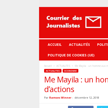
Courrier
des
journalistes
ACCUEIL
ACTUALITÉS
POLIT
POLITIQUE DE COOKIES (UE)
Accueil
ACTUALITES
Me Mayila : un homme aux mul
ACTUALITES
ECONOMIE
Me Mayila : un ho
d’actions
Par
Ramses Winner
-
décembre 12, 2018