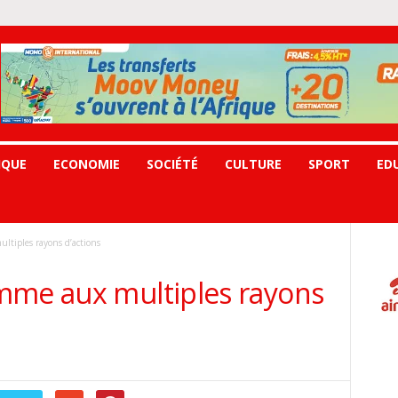
IQUE
ECONOMIE
SOCIÉTÉ
CULTURE
SPORT
ED
tiples rayons d’actions
mme aux multiples rayons