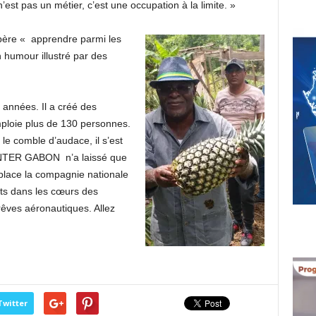
 n’est pas un métier, c’est une occupation à la limite. »
père « apprendre parm
i les
n humour illustré par des
 années. Il a créé des
mploie plus de 130 personnes.
 le comble d’audace, il s’est
 INTER GABON n’a laissé que
 place la compagnie nationale
ts dans les cœurs des
êves aéronautiques. Allez
Twitter