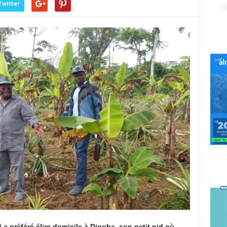
Twitter
a préféré élire domicile à Digoba, son petit nid où