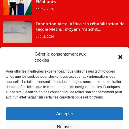
Éléphants
août 4, 2026
Fondation Airtel Africa : la réhabilitation de
l’école Methui d’Oyem franchit...
août 3, 2026
Gérer le consentement aux
cookies
CATÉGORIE POPULAIRE
Pour offrir les meilleures expériences, nous utilisons des technologies
5707
ACTUALITES
telles que les cookies pour stocker et/ou accéder aux informations des
2091
Economie
appareils. Le fait de consentir à ces technologies nous permettra de traiter
des données telles que le comportement de navigation ou les ID uniques
1840
Politique
sur ce site. Le fait de ne pas consentir ou de retirer son consentement peut
avoir un effet négatif sur certaines caractéristiques et fonctions.
882
Société
859
Sport
Accepter
280
Education
256
Environnement
Refuser