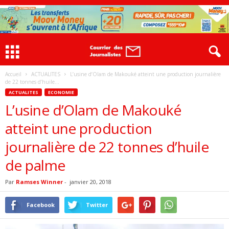
Accueil
ACTUALITES
L’usine d’Olam de Makouké atteint une production journalière
de 22 tonnes d’huile...
ACTUALITES
ECONOMIE
L’usine d’Olam de Makouké
atteint une production
journalière de 22 tonnes d’huile
de palme
Par
Ramses Winner
-
janvier 20, 2018
Facebook
Twitter