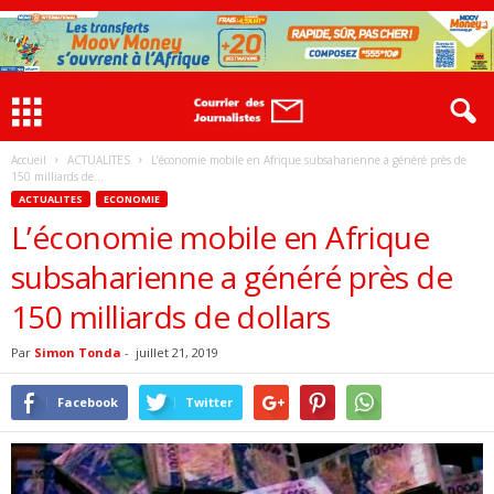
Accueil
ACTUALITES
L’économie mobile en Afrique subsaharienne a généré près de
150 milliards de...
ACTUALITES
ECONOMIE
L’économie mobile en Afrique
subsaharienne a généré près de
150 milliards de dollars
Par
Simon Tonda
-
juillet 21, 2019
Facebook
Twitter