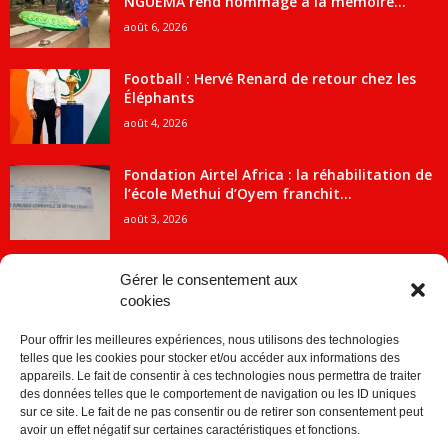
NGUEMA rend hommage à la mémoire...
août 6, 2026
Football : Hervé Renard de retour chez les
Éléphants
août 4, 2026
Fondation Airtel Africa : la réhabilitation de
l’école Methui d’Oyem franchit...
août 3, 2026
Gérer le consentement aux
cookies
CATÉGORIE POPULAIRE
Pour offrir les meilleures expériences, nous utilisons des technologies
5707
ACTUALITES
telles que les cookies pour stocker et/ou accéder aux informations des
2091
Economie
appareils. Le fait de consentir à ces technologies nous permettra de traiter
des données telles que le comportement de navigation ou les ID uniques
1840
Politique
sur ce site. Le fait de ne pas consentir ou de retirer son consentement peut
avoir un effet négatif sur certaines caractéristiques et fonctions.
882
Société