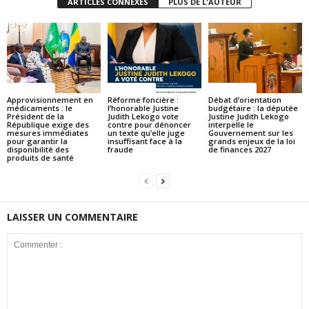
ARTICLES CONNEXES
PLUS DE L'AUTEUR
ACTUALITES
ACTUALITES
ACTUALITES
Approvisionnement en
Réforme foncière :
Débat d’orientation
médicaments : le
l’honorable Justine
budgétaire : la députée
Président de la
Judith Lekogo vote
Justine Judith Lekogo
République exige des
contre pour dénoncer
interpelle le
mesures immédiates
un texte qu’elle juge
Gouvernement sur les
pour garantir la
insuffisant face à la
grands enjeux de la loi
disponibilité des
fraude
de finances 2027
produits de santé
LAISSER UN COMMENTAIRE