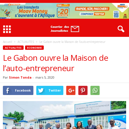
Accueil
ACTUALITES
Le Gabon ouvre la Maison de l’auto-entrepreneur
ACTUALITES
ECONOMIE
Le Gabon ouvre la Maison de
l’auto-entrepreneur
Par
Simon Tonda
-
mars 5, 2020
Facebook
Twitter