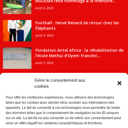
NGUEMA rend hommage à la mémoire...
août 6, 2026
Football : Hervé Renard de retour chez les
Éléphants
août 4, 2026
Fondation Airtel Africa : la réhabilitation de
l’école Methui d’Oyem franchit...
août 3, 2026
Gérer le consentement aux
cookies
CATÉGORIE POPULAIRE
Pour offrir les meilleures expériences, nous utilisons des technologies
5707
ACTUALITES
telles que les cookies pour stocker et/ou accéder aux informations des
2091
Economie
appareils. Le fait de consentir à ces technologies nous permettra de traiter
des données telles que le comportement de navigation ou les ID uniques
1840
Politique
sur ce site. Le fait de ne pas consentir ou de retirer son consentement peut
avoir un effet négatif sur certaines caractéristiques et fonctions.
882
Société