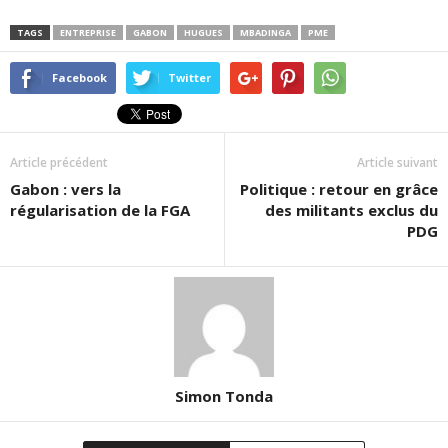
TAGS
ENTREPRISE
GABON
HUGUES
MBADINGA
PME
Facebook
Twitter
Article précédent
Article suivant
Gabon : vers la
Politique : retour en grâce
régularisation de la FGA
des militants exclus du
PDG
Simon Tonda