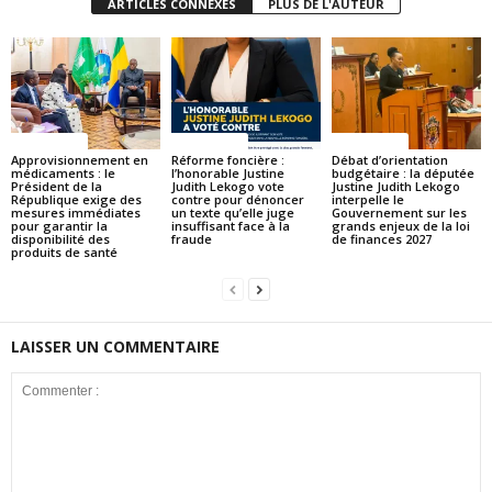
ARTICLES CONNEXES
PLUS DE L'AUTEUR
ACTUALITES
ACTUALITES
ACTUALITES
Approvisionnement en
Réforme foncière :
Débat d’orientation
médicaments : le
l’honorable Justine
budgétaire : la députée
Président de la
Judith Lekogo vote
Justine Judith Lekogo
République exige des
contre pour dénoncer
interpelle le
mesures immédiates
un texte qu’elle juge
Gouvernement sur les
pour garantir la
insuffisant face à la
grands enjeux de la loi
disponibilité des
fraude
de finances 2027
produits de santé
LAISSER UN COMMENTAIRE