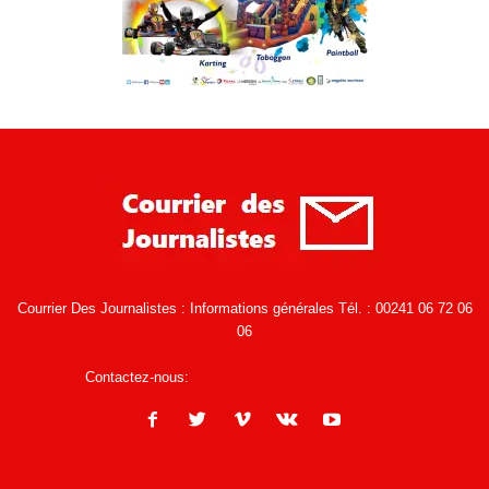
Courrier Des Journalistes : Informations générales Tél. : 00241 06 72 06
06
Contactez-nous:
infos@courrierdesjournalistes.net