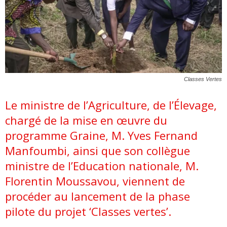
Classes Vertes
Le ministre de l’Agriculture, de l’Élevage,
chargé de la mise en œuvre du
programme Graine, M. Yves Fernand
Manfoumbi, ainsi que son collègue
ministre de l’Education nationale, M.
Florentin Moussavou, viennent de
procéder au lancement de la phase
pilote du projet ‘Classes vertes’.