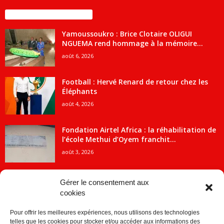
ENCORE PLUS D'ARTICLES
Yamoussoukro : Brice Clotaire OLIGUI
NGUEMA rend hommage à la mémoire...
août 6, 2026
Football : Hervé Renard de retour chez les
Éléphants
août 4, 2026
Fondation Airtel Africa : la réhabilitation de
l’école Methui d’Oyem franchit...
août 3, 2026
Gérer le consentement aux
cookies
CATÉGORIE POPULAIRE
Pour offrir les meilleures expériences, nous utilisons des technologies
5707
ACTUALITES
telles que les cookies pour stocker et/ou accéder aux informations des