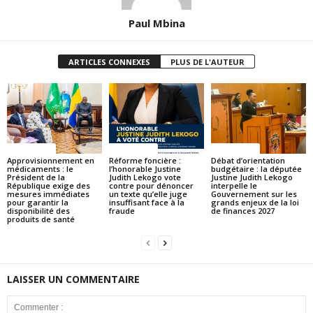
Paul Mbina
ARTICLES CONNEXES
PLUS DE L'AUTEUR
ACTUALITES
ACTUALITES
ACTUALITES
Approvisionnement en
Réforme foncière :
Débat d’orientation
médicaments : le
l’honorable Justine
budgétaire : la députée
Président de la
Judith Lekogo vote
Justine Judith Lekogo
République exige des
contre pour dénoncer
interpelle le
mesures immédiates
un texte qu’elle juge
Gouvernement sur les
pour garantir la
insuffisant face à la
grands enjeux de la loi
disponibilité des
fraude
de finances 2027
produits de santé
LAISSER UN COMMENTAIRE