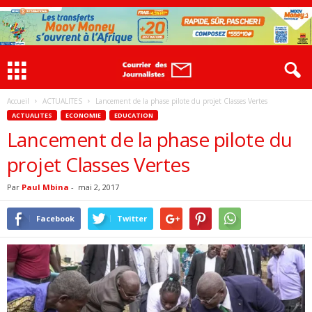
Accueil
ACTUALITES
Lancement de la phase pilote du projet Classes Vertes
ACTUALITES
ECONOMIE
EDUCATION
Lancement de la phase pilote du
projet Classes Vertes
Par
Paul Mbina
-
mai 2, 2017
Facebook
Twitter