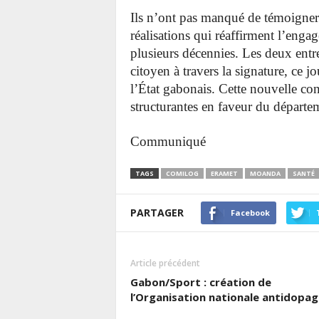
Ils n’ont pas manqué de témoigner 
réalisations qui réaffirment l’eng
plusieurs décennies. Les deux entr
citoyen à travers la signature, ce
l’État gabonais. Cette nouvelle co
structurantes en faveur du départ
Communiqué
TAGS
COMILOG
ERAMET
MOANDA
SANTÉ
PARTAGER
Facebook
Article précédent
Gabon/Sport : création de
l’Organisation nationale antidopag