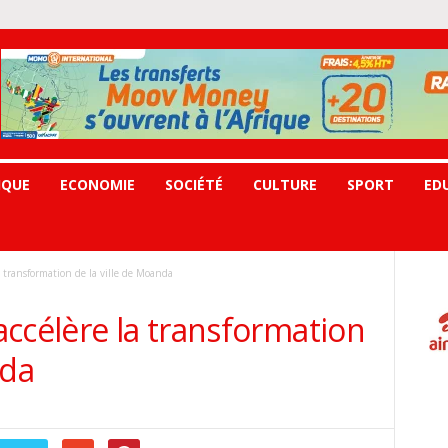
IQUE
ECONOMIE
SOCIÉTÉ
CULTURE
SPORT
ED
 transformation de la ville de Moanda
ccélère la transformation
nda