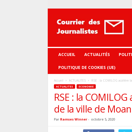
Courrier
des
journalistes
ACCUEIL
ACTUALITÉS
POLIT
POLITIQUE DE COOKIES (UE)
Accueil
ACTUALITES
RSE : la COMILOG accélère la
ACTUALITES
ECONOMIE
RSE : la COMILOG a
de la ville de Moa
Par
Ramses Winner
-
octobre 5, 2020