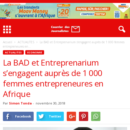
Accueil
ACTUALITES
La BAD et Entreprenarium s’engagent auprès de 1 000 femmes
entrepreneures en...
ACTUALITES
ECONOMIE
La BAD et Entreprenarium
s’engagent auprès de 1 000
femmes entrepreneures en
Afrique
Par
Simon Tonda
-
novembre 30, 2018
Facebook
Twitter