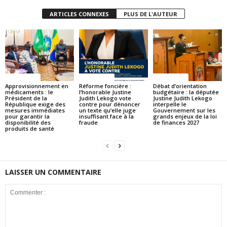
ARTICLES CONNEXES
PLUS DE L'AUTEUR
ACTUALITES
ACTUALITES
ACTUALITES
Approvisionnement en
Réforme foncière :
Débat d’orientation
médicaments : le
l’honorable Justine
budgétaire : la députée
Président de la
Judith Lekogo vote
Justine Judith Lekogo
République exige des
contre pour dénoncer
interpelle le
mesures immédiates
un texte qu’elle juge
Gouvernement sur les
pour garantir la
insuffisant face à la
grands enjeux de la loi
disponibilité des
fraude
de finances 2027
produits de santé
LAISSER UN COMMENTAIRE