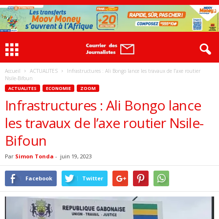
Accueil
ACTUALITES
Infrastructures : Ali Bongo lance les travaux de l’axe routier
Nsile-Bifoun
ACTUALITES
ECONOMIE
ZOOM
Infrastructures : Ali Bongo lance
les travaux de l’axe routier Nsile-
Bifoun
Par
Simon Tonda
-
juin 19, 2023
Facebook
Twitter