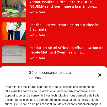
Yamoussoukro : Brice Clotaire OLIGUI
NGUEMA rend hommage à la mémoire...
août 6, 2026
Football : Hervé Renard de retour chez les
Éléphants
août 4, 2026
Fondation Airtel Africa : la réhabilitation de
l’école Methui d’Oyem franchit...
août 3, 2026
Gérer le consentement aux
cookies
CATÉGORIE POPULAIRE
Pour offrir les meilleures expériences, nous utilisons des technologies
5707
ACTUALITES
telles que les cookies pour stocker et/ou accéder aux informations des
2091
Economie
appareils. Le fait de consentir à ces technologies nous permettra de traiter
des données telles que le comportement de navigation ou les ID uniques
1840
Politique
sur ce site. Le fait de ne pas consentir ou de retirer son consentement peut