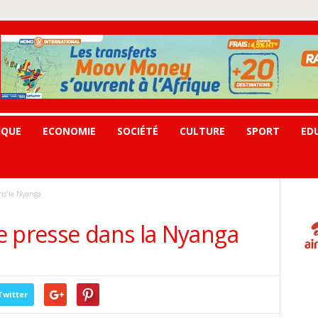
IQUE
ECONOMIE
SOCIÉTÉ
CULTURE
SPORT
ED
ns la Nyanga
e presse dans la Nyanga
Twitter