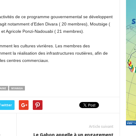
s activités de ce programme gouvernemental se développent
 s’agit notamment d’Eden Divara ( 20 membres), Moutsige (
 et Agricole Ponzi-Nadouabi ( 21 membres).
mment les cultures vivrières. Les membres des
ent la réalisation des infrastructures routières, afin de
s les centres commerciaux.
AINE
NYANGA
Twitter
Article suivant
e
Le Gabon appelle à un engagement