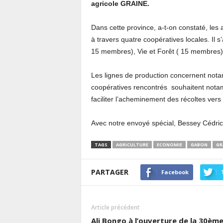
agricole GRAINE.
Dans cette province, a-t-on constaté, le
à travers quatre coopératives locales. Il
15 membres), Vie et Forêt ( 15 membres)
Les lignes de production concernent nota
coopératives rencontrés souhaitent notamm
faciliter l’acheminement des récoltes ver
Avec notre envoyé spécial, Bessey Cédric
TAGS
AGRICULTURE
ECONOMIE
GABON
GR
PARTAGER
Facebook
Article précédent
Ali Bongo à l’ouverture de la 30èm