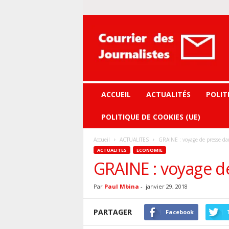
Courrier
des
journalistes
ACCUEIL
ACTUALITÉS
POLIT
POLITIQUE DE COOKIES (UE)
Accueil
ACTUALITES
GRAINE : voyage de presse da
ACTUALITES
ECONOMIE
GRAINE : voyage d
Par
Paul Mbina
-
janvier 29, 2018
PARTAGER
Facebook