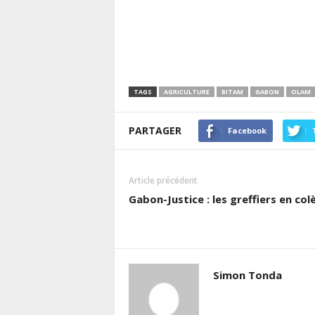
TAGS
AGRICULTURE
BITAM
GABON
OLAM
PARTAGER
Facebook
Article précédent
Gabon-Justice : les greffiers en col
Simon Tonda