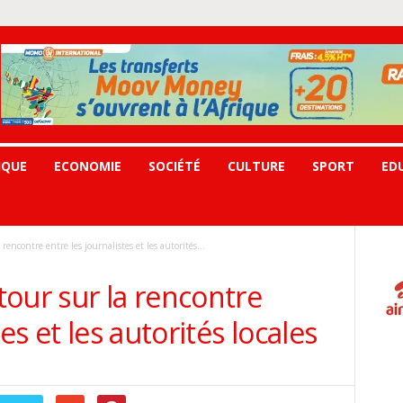
IQUE
ECONOMIE
SOCIÉTÉ
CULTURE
SPORT
ED
encontre entre les journalistes et les autorités...
our sur la rencontre
es et les autorités locales