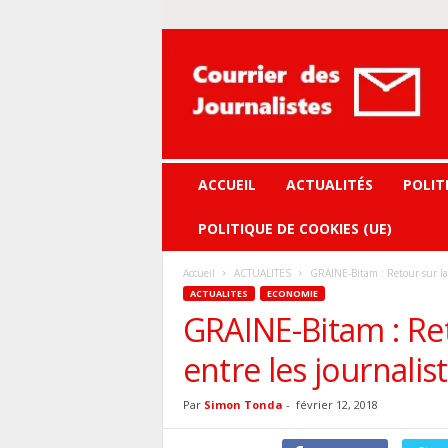
Courrier
des
journalistes
ACCUEIL
ACTUALITÉS
POLIT
POLITIQUE DE COOKIES (UE)
Accueil
ACTUALITES
GRAINE-Bitam : Retour sur la r
ACTUALITES
ECONOMIE
GRAINE-Bitam : Ret
entre les journalist
Par
Simon Tonda
-
février 12, 2018